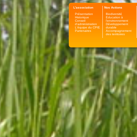
L'association
Nos Actions
Présentation
Biodiversité
Historique
Education à
Conseil
l'environnement
d'administration
Développement
L'équipe du CPIE
durable
Partenaires
Accompagnement
des territoires