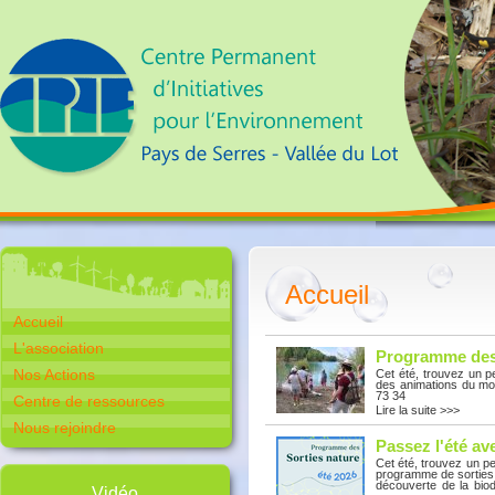
Accueil
Accueil
L'association
Programme des 
Nos Actions
Cet été, trouvez un 
des animations du moi
73 34
Centre de ressources
Lire la suite >>>
Nous rejoindre
Passez l'été av
Cet été, trouvez un p
programme de sorties n
découverte de la biodi
Vidéo