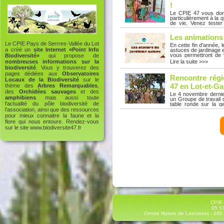
des expositions de Vi
!
05 53 36 73 34
Le CPIE 47 vous donn
particulièrement à la
de vie. Venez tester
gestion sobre de la re
Lire la suite >>>
votre échelle dans vo
Les animations
l’équipe du CPIE 47 v
un mode de vie plus 
Le CPIE Pays de Serrres-Vallée du Lot
En cette fin d'année,
jardin. Favoriser un
a créé un
site Internet «Point Info
astuces de jardinage e
écologique favorisent
vous permettront de 
Biodiversité»
qui propose de
nous :- Du vendred
repos.Les animation
Lire la suite >>>
nombreuses informations sur la
expositions de Villene
Croisière à deux voi
biodiversité
. Vous y trouverez des
d'Histoire Samedi 18
pages dédiées aux
Observatoires
balade nature et ate
Rencontre régi
Locaux de la Biodiversité
sur le
Samedi 18 octobre à 
novembre à 10h - Bia
47 en Lot-et-G
thème des
Arbres Remarquables
,
Villeneuve-sur-Lot L
des
Orchidées sauvages
et des
Le 4 novembre dernie
on se dépêc'Haie ? Ins
amphibiens
mais aussi toute
un Groupe de travail 
mail à contact@cpie47
l'actualité du pôle biodiversité de
table ronde sur la g
Conseil départemental
l'association, ainsi que des ressources
Lire la suite >>>
journée s'est terminée
pour mieux connaitre la faune et la
depuis plus de 30 an
flore qui nous entoure. Rendez-vous
expériences de terrain
sur le site
www.biodiversite47.fr
partagé pour une gest
à la mairie de Bajamon
pour leurs contribution
CPIE 
05 53
Centre Nature de Lascrozes - 160 