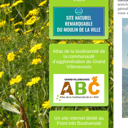
Rende
enrich
pério
vous 
Atlas de la biodiversité de
la communauté
d'agglomération du Grand
Villeneuvois
Un site internet dédié au
Point Info Biodiversité