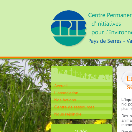
L
s
Accueil
L'association
Nos Actions
L'équ
nid po
Centre de ressources
plus m
Nous rejoindre
Dès s
anima
moment
Vidéo