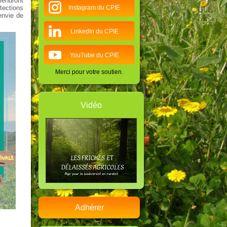
endront
otections
Instagram du CPIE
envie de
LinkedIn du CPIE
YouTube du CPIE
Merci pour votre soutien.
Vidéo
Adhérer