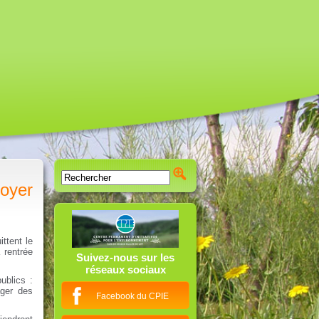
loyer
ttent le
 rentrée
Suivez-nous sur les
réseaux sociaux
ublics :
ager des
Facebook du CPIE