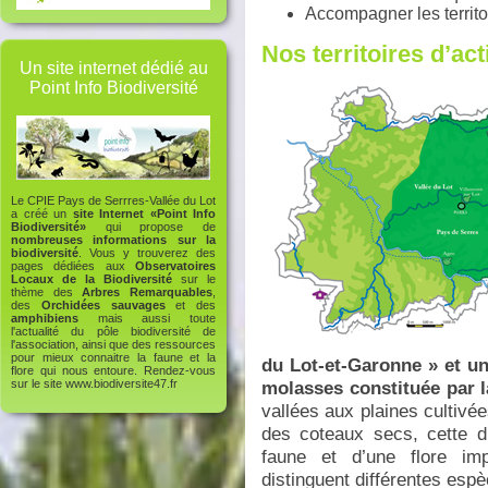
Accompagner les territ
Nos territoires d’act
Un site internet dédié au
Point Info Biodiversité
Le CPIE Pays de Serrres-Vallée du Lot
a créé un
site Internet «Point Info
Biodiversité»
qui propose de
nombreuses informations sur la
biodiversité
. Vous y trouverez des
pages dédiées aux
Observatoires
Locaux de la Biodiversité
sur le
thème des
Arbres Remarquables
,
des
Orchidées sauvages
et des
amphibiens
mais aussi toute
l'actualité du pôle biodiversité de
l'association, ainsi que des ressources
pour mieux connaitre la faune et la
du Lot-et-Garonne » et un
flore qui nous entoure. Rendez-vous
molasses constituée par la
sur le site
www.biodiversite47.fr
vallées aux plaines cultivé
des coteaux secs, cette d
faune et d’une flore im
distinguent différentes espè