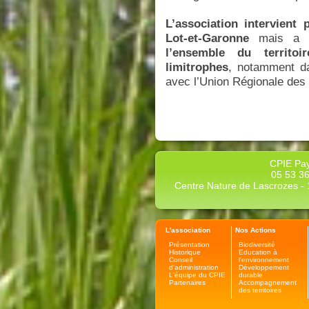
L’association intervient
Lot-et-Garonne
mais a 
l’ensemble du territo
limitrophes
, notamment da
avec l’Union Régionale des
CPIE Pay
05 53 36
Centre Nature de Lascrozes - 1
L'association
Nos Actions
Présentation
Biodiversité
Historique
Education à
Conseil
l'environnement
d'administration
Développement
L'équipe du CPIE
durable
Partenaires
Accompagnement
des territoires