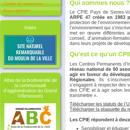
Qui sommes nous ?
Centre de ressources
Nous rejoindre
Le CPIE Pays de Serres-Va
ARPE 47 créée en 1983 p
protection de l’environnemen
Vidéo
l’environnement qui s’inscrive
met en œuvre différentes ac
conseil, d’animation-format
dans leurs projets de dévelo
Qu’est ce qu’un CPI
Les Centres Permanents d’Ini
réseau national de 80 assoc
agir en faveur du dévelop
Régionales
. Ils s’inscriv
Atlas de la biodiversité de
s’engagent à respecter des 
la communauté
des CPIE et à agir selon les
d'agglomération du Grand
transmettre ».
Villeneuvois
Télécharger les statuts de l
Télécharger la plaquette du
Les CPIE répondent à deux 
Sensibiliser et éduquer