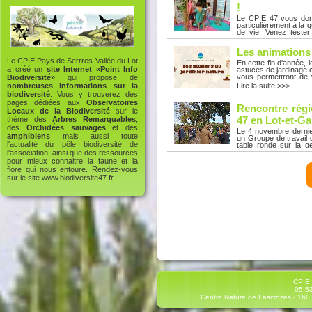
des expositions de Vi
!
05 53 36 73 34
Le CPIE 47 vous donn
particulièrement à la
de vie. Venez tester
gestion sobre de la re
Lire la suite >>>
votre échelle dans vo
Les animations
l’équipe du CPIE 47 v
un mode de vie plus 
Le CPIE Pays de Serrres-Vallée du Lot
En cette fin d'année,
jardin. Favoriser un
a créé un
site Internet «Point Info
astuces de jardinage e
écologique favorisent
vous permettront de 
Biodiversité»
qui propose de
nous :- Du vendred
repos.Les animation
Lire la suite >>>
nombreuses informations sur la
expositions de Villene
Croisière à deux voi
biodiversité
. Vous y trouverez des
d'Histoire Samedi 18
pages dédiées aux
Observatoires
balade nature et ate
Rencontre régi
Locaux de la Biodiversité
sur le
Samedi 18 octobre à 
novembre à 10h - Bia
47 en Lot-et-G
thème des
Arbres Remarquables
,
Villeneuve-sur-Lot L
des
Orchidées sauvages
et des
Le 4 novembre dernie
on se dépêc'Haie ? Ins
amphibiens
mais aussi toute
un Groupe de travail 
mail à contact@cpie47
l'actualité du pôle biodiversité de
table ronde sur la g
Conseil départemental
l'association, ainsi que des ressources
Lire la suite >>>
journée s'est terminée
pour mieux connaitre la faune et la
depuis plus de 30 an
flore qui nous entoure. Rendez-vous
expériences de terrain
sur le site
www.biodiversite47.fr
partagé pour une gest
à la mairie de Bajamon
pour leurs contribution
CPIE 
05 53
Centre Nature de Lascrozes - 160 