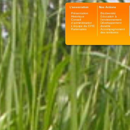
L'association
Nos Actions
Présentation
Biodiversité
Historique
Education à
Conseil
l'environnement
d'administration
Développement
L'équipe du CPIE
durable
Partenaires
Accompagnement
des territoires