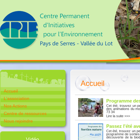
Accueil
Accueil
L'association
Programme des 
Nos Actions
Cet été, trouvez un 
des animations du moi
73 34
Centre de ressources
Lire la suite >>>
Nous rejoindre
Passez l'été av
Cet été, trouvez un p
programme de sorties n
découverte de la biodi
Vidéo