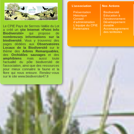
L'association
Nos Actions
Présentation
Biodiversité
Historique
Education à
Conseil
l'environnement
d'administration
Développement
L'équipe du CPIE
durable
Le CPIE Pays de Serrres-Vallée du Lot
Partenaires
Accompagnement
a créé un
site Internet «Point Info
des territoires
Biodiversité»
qui propose de
nombreuses informations sur la
biodiversité
. Vous y trouverez des
pages dédiées aux
Observatoires
Locaux de la Biodiversité
sur le
thème des
Arbres Remarquables
,
des
Orchidées sauvages
et des
amphibiens
mais aussi toute
l'actualité du pôle biodiversité de
l'association, ainsi que des ressources
pour mieux connaitre la faune et la
flore qui nous entoure. Rendez-vous
sur le site
www.biodiversite47.fr