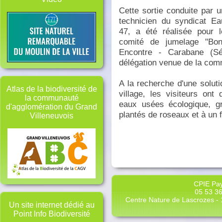
Cette sortie conduite par u
technicien du syndicat Ea
47, a été réalisée pour l
comité de jumelage "Bon
Encontre - Carabane (Sén
délégation venue de la com
A la recherche d'une solut
Atlas de la biodiversité de
village, les visiteurs ont 
la communauté
eaux usées écologique, gr
d'agglomération du Grand
plantés de roseaux et à un 
Villeneuvois
CPIE Pay
05 53 36
Centre Nature de Lascrozes - 1
Un site internet dédié au
Point Info Biodiversité