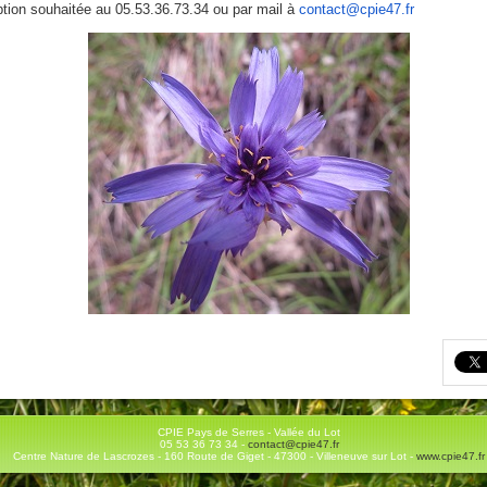
ption souhaitée au 05.53.36.73.34 ou par mail à
contact@cpie47.fr
CPIE Pays de Serres - Vallée du Lot
05 53 36 73 34 -
contact@cpie47.fr
Centre Nature de Lascrozes - 160 Route de Giget - 47300 - Villeneuve sur Lot -
www.cpie47.fr