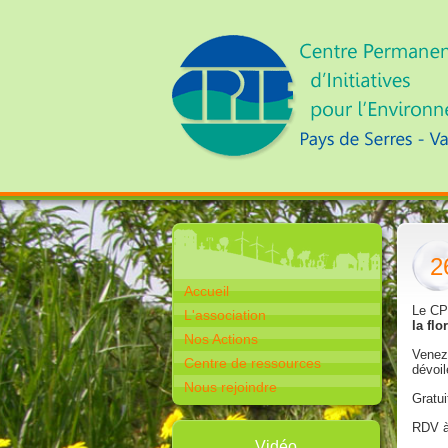
2
Accueil
Le CP
L'association
la fl
Nos Actions
Venez 
Centre de ressources
dévoil
Nous rejoindre
Gratui
RDV à
Vidéo