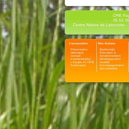
CPIE Pay
05 53 36
Centre Nature de Lascrozes - 1
L'association
Nos Actions
Présentation
Biodiversité
Historique
Education à
Conseil
l'environnement
d'administration
Développement
L'équipe du CPIE
durable
Partenaires
Accompagnement
des territoires