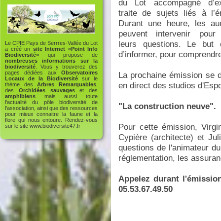
du Lot accompagné d’ex
traite de sujets liés à l’é
Durant une heure, les aud
peuvent intervenir pour
leurs questions. Le but
Le CPIE Pays de Serrres-Vallée du Lot
a créé un
site Internet «Point Info
d’informer, pour comprendre
Biodiversité»
qui propose de
nombreuses informations sur la
biodiversité
. Vous y trouverez des
pages dédiées aux
Observatoires
La prochaine émission se d
Locaux de la Biodiversité
sur le
en direct des studios d'Espo
thème des
Arbres Remarquables
,
des
Orchidées sauvages
et des
amphibiens
mais aussi toute
l'actualité du pôle biodiversité de
"La construction neuve".
l'association, ainsi que des ressources
pour mieux connaitre la faune et la
flore qui nous entoure. Rendez-vous
Pour cette émission, Virgin
sur le site
www.biodiversite47.fr
Cypière (architecte) et Ju
questions de l'animateur d
réglementation, les assuranc
Appelez durant l'émissio
05.53.67.49.50