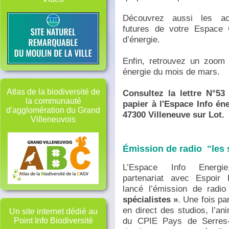
Découvrez aussi les ac
futures de votre Espace
d’énergie.
Enfin, retrouvez un zoom s
énergie du mois de mars.
Atlas de la biodiversité de
Consultez la lettre N°53
la communauté
papier à l'Espace Info én
d'agglomération du Grand
47300 Villeneuve sur Lot.
Villeneuvois
Émission de radio "les 
L’Espace Info Energi
partenariat avec Espoir
lancé l’émission de radi
spécialistes »
. Une fois pa
en direct des studios, l’an
Un site internet dédié au
du CPIE Pays de Serres-
Point Info Biodiversité