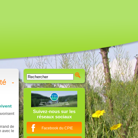
té -
vivent
Suivez-nous sur les
avorisent
réseaux sociaux
errand de
Facebook du CPIE
n avec le