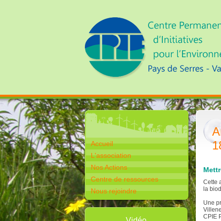
A
1
Accueil
L'association
Nos Actions
Mettr
Centre de ressources
Cette 
la biod
Nous rejoindre
Une pr
Villen
CPIE P
Vidéo