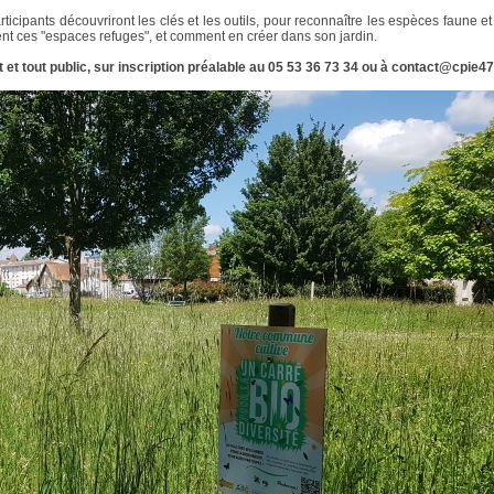
rticipants découvriront les clés et les outils, pour reconnaître les espèces faune et 
nt ces "espaces refuges", et comment en créer dans son jardin.
t et tout public, sur inscription préalable au 05 53 36 73 34 ou à contact@cpie47