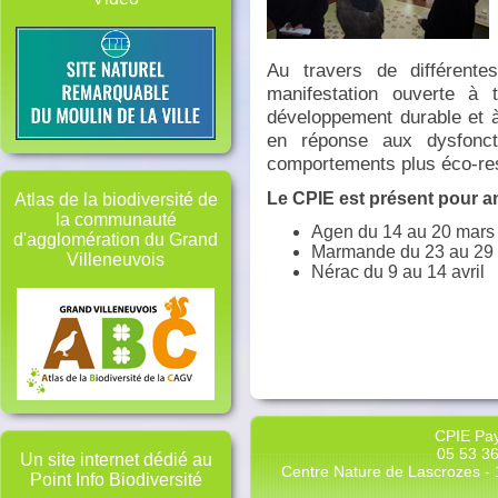
Au travers de différentes
manifestation ouverte à 
développement durable et à 
en réponse aux dysfonct
comportements plus éco-re
Le CPIE est présent pour an
Atlas de la biodiversité de
la communauté
Agen du 14 au 20 mars
d'agglomération du Grand
Marmande du 23 au 29
Villeneuvois
Nérac du 9 au 14 avril
CPIE Pay
05 53 36
Un site internet dédié au
Centre Nature de Lascrozes - 1
Point Info Biodiversité