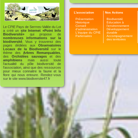
L'association
Nos Actions
Présentation
Biodiversité
Historique
Education à
Conseil
l'environnement
Le CPIE Pays de Serrres-Vallée du Lot
d'administration
Développement
a créé un
site Internet «Point Info
L'équipe du CPIE
durable
Biodiversité»
qui propose de
Partenaires
Accompagnement
nombreuses informations sur la
des territoires
biodiversité
. Vous y trouverez des
pages dédiées aux
Observatoires
Locaux de la Biodiversité
sur le
thème des
Arbres Remarquables
,
des
Orchidées sauvages
et des
amphibiens
mais aussi toute
l'actualité du pôle biodiversité de
l'association, ainsi que des ressources
pour mieux connaitre la faune et la
flore qui nous entoure. Rendez-vous
sur le site
www.biodiversite47.fr