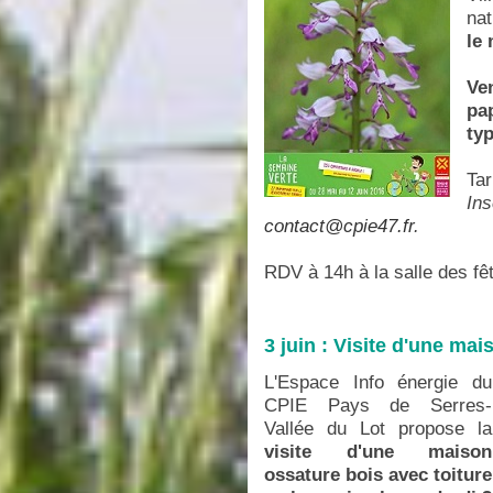
nat
le 
Ve
pa
ty
Tar
In
contact@cpie47.fr
.
RDV à 14h à la salle des fê
3 juin : Visite d'une ma
L'Espace Info énergie du
CPIE Pays de Serres-
Vallée du Lot propose la
visite d'une maison
ossature bois avec toiture