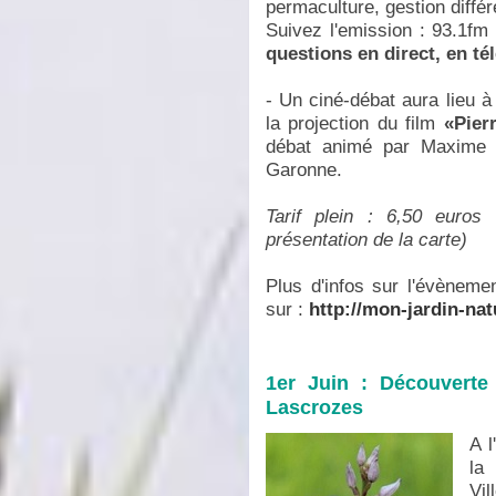
permaculture, gestion différ
Suivez l'emission : 93.1f
questions en direct, en té
- Un ciné-débat aura lieu à
la projection du film
«Pier
débat animé par Maxime F
Garonne.
Tarif plein : 6,50 euros
présentation de la carte)
Plus d'infos sur l'évènem
sur :
http://mon-jardin-natu
1er Juin : Découverte
Lascrozes
A l
la
Vi