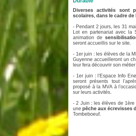
Durable
Diverses activités sont
scolaires, dans le cadre d
- Pendant 2 jours, les 31 ma
Lot en partenariat avec la 
animation de
sensibilisati
seront accueillis sur le site.
- 1er juin : les élèves de la
Guyenne accueilleront un ch
leur fera découvrir son métier
- 1er juin : l'Espace Info En
seront présents tout l'ap
proposé à la MVA à l'occasio
sur leurs activités.
- 2 Juin : les élèves de 1ère
une
pêche aux écrevisses d
Tombeboeuf.