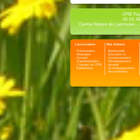
CPIE Pay
05 53 36
Centre Nature de Lascrozes - 1
L'association
Nos Actions
Présentation
Biodiversité
Historique
Education à
Conseil
l'environnement
d'administration
Développement
L'équipe du CPIE
durable
Partenaires
Accompagnement
des territoires