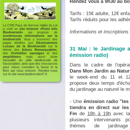
Rendez vous à 9h30 au bo
Tarifs : 15€ adulte, 12€ enfa
Tarifs réduits pour les adhé
Le CPIE Pays de Serrres-Vallée du Lot
a créé un
site Internet «Point Info
Informations et inscription
Biodiversité»
qui propose de
nombreuses informations sur la
biodiversité
. Vous y trouverez des
pages dédiées aux
Observatoires
Locaux de la Biodiversité
sur le
31 Mai : le Jardinage a
thème des
Arbres Remarquables
,
des
Orchidées sauvages
et des
émission radio)
amphibiens
mais aussi toute
l'actualité du pôle biodiversité de
Dans le cadre de l'opérat
l'association, ainsi que des ressources
pour mieux connaitre la faune et la
Dans Mon Jardin au Natur
flore qui nous entoure. Rendez-vous
sur le site
www.biodiversite47.fr
le week-end du 11 et 1
propose deux temps d'écha
du jardinage au naturel le m
- Une
émission radio "les 
tiendra en direct sur le
Fm
de
18h à 19h
avec la 
plusieurs intervenants p
thèmes de jardinage