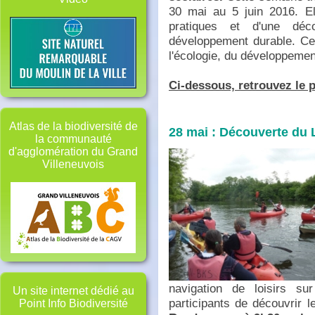
30 mai au 5 juin 2016. El
pratiques et d'une déc
développement durable. Cet
l'écologie, du développement
Ci-dessous, retrouvez le 
Atlas de la biodiversité de
28 mai : Découverte du L
la communauté
d'agglomération du Grand
Villeneuvois
navigation de loisirs su
Un site internet dédié au
participants de découvrir l
Point Info Biodiversité