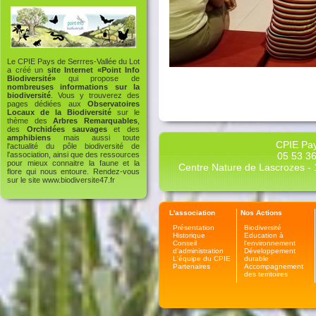
Le CPIE Pays de Serrres-Vallée du Lot
a créé un
site Internet «Point Info
Biodiversité»
qui propose de
nombreuses informations sur la
biodiversité
. Vous y trouverez des
pages dédiées aux
Observatoires
Locaux de la Biodiversité
sur le
thème des
Arbres Remarquables
,
des
Orchidées sauvages
et des
amphibiens
mais aussi toute
CPIE Pay
l'actualité du pôle biodiversité de
05 53 36
l'association, ainsi que des ressources
pour mieux connaitre la faune et la
Centre Nature de Lascrozes - 1
flore qui nous entoure. Rendez-vous
sur le site
www.biodiversite47.fr
L'association
Nos Actions
Présentation
Biodiversité
Historique
Education à
Conseil
l'environnement
d'administration
Développement
L'équipe du CPIE
durable
Partenaires
Accompagnement
des territoires