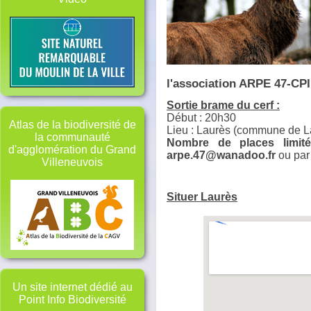
l'association ARPE 47-CPI
Sortie brame du cerf :
Début : 20h30
Atlas de la biodiversité de
Lieu : Laurès (commune de 
la communauté
Nombre de places limité.
d'agglomération du Grand
arpe.47@wanadoo.fr
ou par
Villeneuvois
Situer Laurès
Un site internet dédié au
Point Info Biodiversité