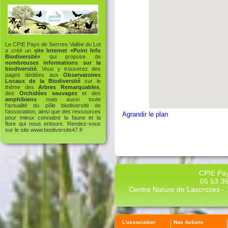
Le CPIE Pays de Serrres-Vallée du Lot
a créé un
site Internet «Point Info
Biodiversité»
qui propose de
nombreuses informations sur la
biodiversité
. Vous y trouverez des
pages dédiées aux
Observatoires
Locaux de la Biodiversité
sur le
thème des
Arbres Remarquables
,
des
Orchidées sauvages
et des
amphibiens
mais aussi toute
l'actualité du pôle biodiversité de
l'association, ainsi que des ressources
Agrandir le plan
pour mieux connaitre la faune et la
flore qui nous entoure. Rendez-vous
sur le site
www.biodiversite47.fr
CPIE Pay
05 53 36
Centre Nature de Lascrozes - 1
L'association
Nos Actions