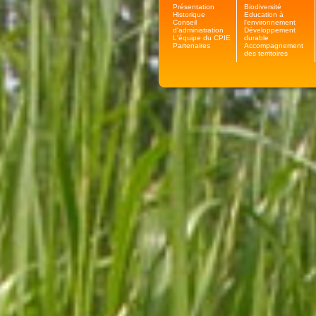
Présentation
Biodiversité
Historique
Education à
Conseil
l'environnement
d'administration
Développement
L'équipe du CPIE
durable
Partenaires
Accompagnement
des territoires