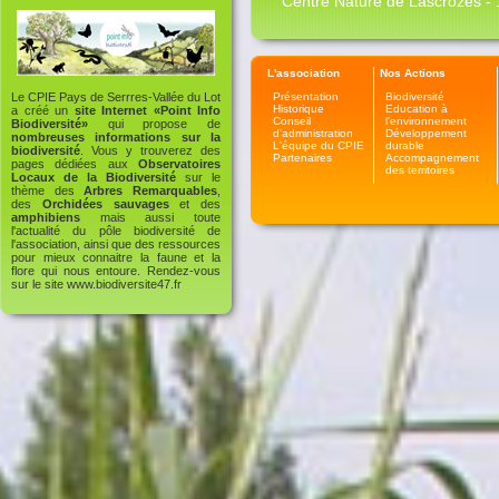
Centre Nature de Lascrozes - 1
L'association
Nos Actions
Présentation
Biodiversité
Le CPIE Pays de Serrres-Vallée du Lot
Historique
Education à
a créé un
site Internet «Point Info
Conseil
l'environnement
Biodiversité»
qui propose de
d'administration
Développement
nombreuses informations sur la
L'équipe du CPIE
durable
biodiversité
. Vous y trouverez des
Partenaires
Accompagnement
pages dédiées aux
Observatoires
des territoires
Locaux de la Biodiversité
sur le
thème des
Arbres Remarquables
,
des
Orchidées sauvages
et des
amphibiens
mais aussi toute
l'actualité du pôle biodiversité de
l'association, ainsi que des ressources
pour mieux connaitre la faune et la
flore qui nous entoure. Rendez-vous
sur le site
www.biodiversite47.fr