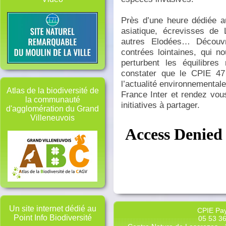
Près d’une heure dédiée a
asiatique, écrevisses de 
autres Elodées… Découv
contrées lointaines, qui no
perturbent les équilibre
constater que le CPIE 4
l’actualité environnemental
Atlas de la biodiversité de
France Inter et rendez vou
la communauté
initiatives à partager.
d'agglomération du Grand
Villeneuvois
Un site internet dédié au
CPIE Pay
Point Info Biodiversité
05 53 36