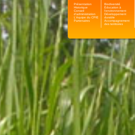
Présentation
Biodiversité
Historique
Education à
Conseil
l'environnement
d'administration
Développement
L'équipe du CPIE
durable
Partenaires
Accompagnement
des territoires