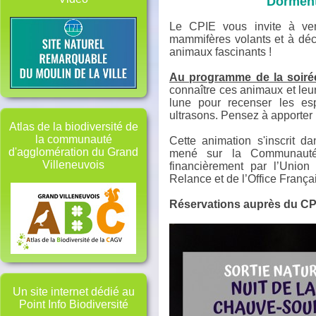
Dorment-
Le CPIE vous invite à ven
mammifères volants et à déc
animaux fascinants !
Au programme de la soiré
connaître ces animaux et leur
lune pour recenser les es
ultrasons. Pensez à apporter
Atlas de la biodiversité de
la communauté
Cette animation s'inscrit da
d'agglomération du Grand
mené sur la Communauté
Villeneuvois
financièrement par l’Unio
Relance et de l’Office Françai
Réservations auprès du CPI
Un site internet dédié au
Point Info Biodiversité