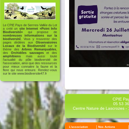
Le CPIE Pays de Serrres-Vallée du Lot
a créé un
site Internet «Point Info
Biodiversité»
qui propose de
nombreuses informations sur la
biodiversité
. Vous y trouverez des
pages dédiées aux
Observatoires
Locaux de la Biodiversité
sur le
thème des
Arbres Remarquables
,
des
Orchidées sauvages
et des
amphibiens
mais aussi toute
l'actualité du pôle biodiversité de
l'association, ainsi que des ressources
pour mieux connaitre la faune et la
flore qui nous entoure. Rendez-vous
sur le site
www.biodiversite47.fr
CPIE Pay
05 53 36
Centre Nature de Lascrozes - 1
L'association
Nos Actions