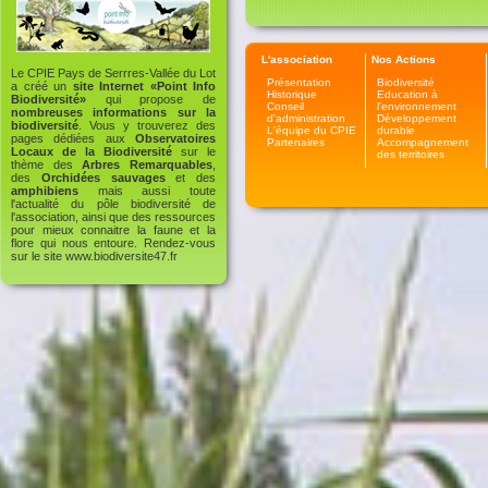
L'association
Nos Actions
Le CPIE Pays de Serrres-Vallée du Lot
Présentation
Biodiversité
a créé un
site Internet «Point Info
Historique
Education à
Biodiversité»
qui propose de
Conseil
l'environnement
nombreuses informations sur la
d'administration
Développement
biodiversité
. Vous y trouverez des
L'équipe du CPIE
durable
pages dédiées aux
Observatoires
Partenaires
Accompagnement
Locaux de la Biodiversité
sur le
des territoires
thème des
Arbres Remarquables
,
des
Orchidées sauvages
et des
amphibiens
mais aussi toute
l'actualité du pôle biodiversité de
l'association, ainsi que des ressources
pour mieux connaitre la faune et la
flore qui nous entoure. Rendez-vous
sur le site
www.biodiversite47.fr