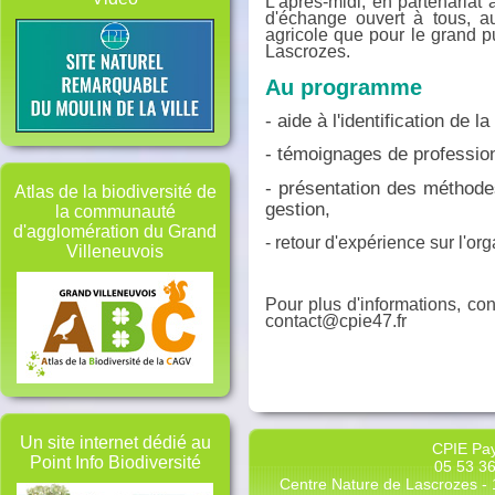
L'après-midi, en partenaria
d'échange ouvert à tous, au
agricole que pour le grand p
Lascrozes.
Au programme
- aide à l'identification de la
- témoignages de profession
- présentation des méthode
Atlas de la biodiversité de
gestion,
la communauté
d'agglomération du Grand
- retour d'expérience sur l'or
Villeneuvois
Pour plus d'informations, co
contact@cpie47.fr
Un site internet dédié au
CPIE Pay
Point Info Biodiversité
05 53 36
Centre Nature de Lascrozes - 1