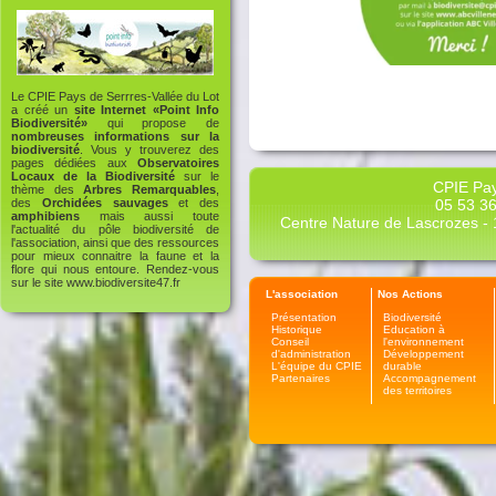
Le CPIE Pays de Serrres-Vallée du Lot
a créé un
site Internet «Point Info
Biodiversité»
qui propose de
nombreuses informations sur la
biodiversité
. Vous y trouverez des
pages dédiées aux
Observatoires
Locaux de la Biodiversité
sur le
CPIE Pay
thème des
Arbres Remarquables
,
05 53 36
des
Orchidées sauvages
et des
amphibiens
mais aussi toute
Centre Nature de Lascrozes - 1
l'actualité du pôle biodiversité de
l'association, ainsi que des ressources
pour mieux connaitre la faune et la
flore qui nous entoure. Rendez-vous
sur le site
www.biodiversite47.fr
L'association
Nos Actions
Présentation
Biodiversité
Historique
Education à
Conseil
l'environnement
d'administration
Développement
L'équipe du CPIE
durable
Partenaires
Accompagnement
des territoires