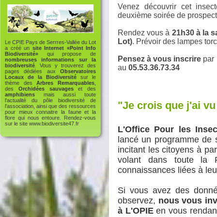
Venez découvrir cet insec
deuxième soirée de prospect
Rendez vous à
21h30 à la s
Lot)
. Prévoir des lampes tor
Le CPIE Pays de Serrres-Vallée du Lot
a créé un
site Internet «Point Info
Biodiversité»
qui propose de
Pensez à vous inscrire
par 
nombreuses informations sur la
biodiversité
. Vous y trouverez des
au
05.53.36.73.34
pages dédiées aux
Observatoires
Locaux de la Biodiversité
sur le
thème des
Arbres Remarquables
,
des
Orchidées sauvages
et des
amphibiens
mais aussi toute
l'actualité du pôle biodiversité de
"Je crois que j'ai v
l'association, ainsi que des ressources
pour mieux connaitre la faune et la
flore qui nous entoure. Rendez-vous
sur le site
www.biodiversite47.fr
L'Office Pour les Ins
lancé un programme de sc
incitant les citoyens à p
volant dans toute la 
connaissances liées à leur
Si vous avez des donné
observez,
nous vous inv
à L'OPIE
en vous rendant 