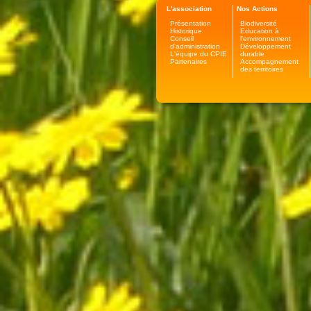
L'association
Nos Actions
Présentation
Biodiversité
Historique
Education à
Conseil
l'environnement
d'administration
Développement
L'équipe du CPIE
durable
Partenaires
Accompagnement
des territoires