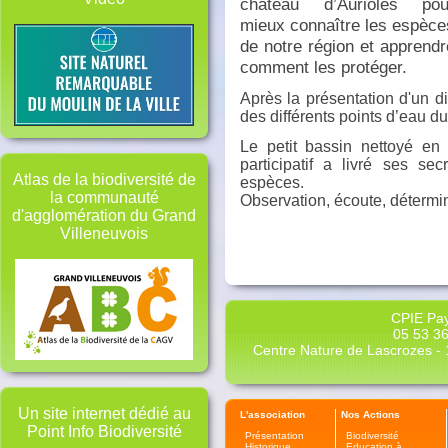
château d’Aurioles pou
mieux connaître les espèce
de notre région et apprendr
comment les protéger.
Après la présentation d'un d
des différents points d’eau du 
Le petit bassin nettoyé en 
participatif a livré ses sec
Atlas de la biodiversité de
espèces.
la communauté
Observation, écoute, détermi
d'agglomération du Grand
Villeneuvois
CPIE Pay
05 53 36
Centre Nature de Lascrozes - 1
Un site internet dédié au
L'association
Nos Actions
Point Info Biodiversité
Présentation
Biodiversité
Historique
Education à