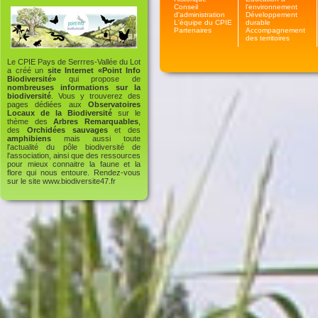
Conseil
l'environnement
d'administration
Développement
L'équipe du CPIE
durable
Partenaires
Accompagnement
des territoires
Le CPIE Pays de Serrres-Vallée du Lot
a créé un
site Internet «Point Info
Biodiversité»
qui propose de
nombreuses informations sur la
biodiversité
. Vous y trouverez des
pages dédiées aux
Observatoires
Locaux de la Biodiversité
sur le
thème des
Arbres Remarquables
,
des
Orchidées sauvages
et des
amphibiens
mais aussi toute
l'actualité du pôle biodiversité de
l'association, ainsi que des ressources
pour mieux connaitre la faune et la
flore qui nous entoure. Rendez-vous
sur le site
www.biodiversite47.fr