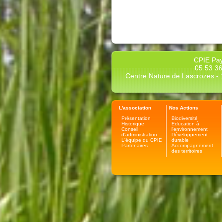
CPIE Pay
05 53 36
Centre Nature de Lascrozes - 1
L'association
Nos Actions
Présentation
Biodiversité
Historique
Education à
Conseil
l'environnement
d'administration
Développement
L'équipe du CPIE
durable
Partenaires
Accompagnement
des territoires