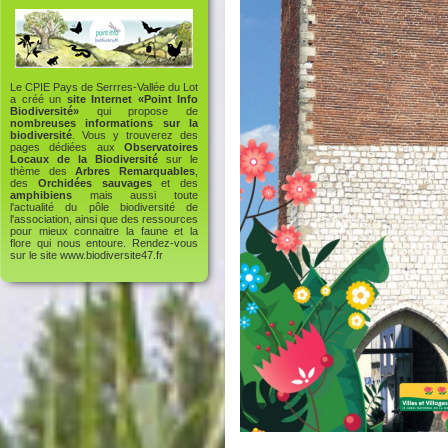
Le CPIE Pays de Serrres-Vallée du Lot
a créé un
site Internet «Point Info
Biodiversité»
qui propose de
nombreuses informations sur la
biodiversité
. Vous y trouverez des
pages dédiées aux
Observatoires
Locaux de la Biodiversité
sur le
thème des
Arbres Remarquables
,
des
Orchidées sauvages
et des
amphibiens
mais aussi toute
l'actualité du pôle biodiversité de
l'association, ainsi que des ressources
pour mieux connaitre la faune et la
flore qui nous entoure. Rendez-vous
sur le site
www.biodiversite47.fr