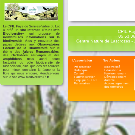
Le CPIE Pays de Serrres-Vallée du Lot
a créé un
site Internet «Point Info
CPIE Pay
Biodiversité»
qui propose de
05 53 36
nombreuses informations sur la
Centre Nature de Lascrozes - 1
biodiversité
. Vous y trouverez des
pages dédiées aux
Observatoires
Locaux de la Biodiversité
sur le
thème des
Arbres Remarquables
,
des
Orchidées sauvages
et des
amphibiens
mais aussi toute
L'association
Nos Actions
l'actualité du pôle biodiversité de
l'association, ainsi que des ressources
Présentation
Biodiversité
pour mieux connaitre la faune et la
Historique
Education à
flore qui nous entoure. Rendez-vous
Conseil
l'environnement
d'administration
Développement
sur le site
www.biodiversite47.fr
L'équipe du CPIE
durable
Partenaires
Accompagnement
des territoires