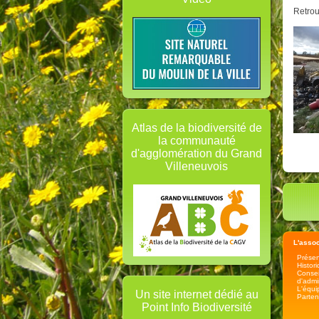
Retro
Atlas de la biodiversité de
la communauté
d'agglomération du Grand
Villeneuvois
L'assoc
Présen
Histor
Consei
d'admi
L'équi
Un site internet dédié au
Parten
Point Info Biodiversité