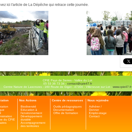
uvez
ici
l'article de La Dépêche qui retrace cette journée.
CPIE Pays de Serres - Vallée du Lot
05 53 36 73 34 -
contact@cpie47.fr
Centre Nature de Lascrozes - 160 Route de Giget - 47300 - Villeneuve sur Lot -
www.cpie47.fr
iation
Nos Actions
Centre de ressources
Nous rejoindre
tation
Biodiversité
Outils pédagogiques
Adhérer /
ique
Education à
Documentation
Donner
l
l'environnement
Offre de formation
Emploi-stage
nistration
Développement
Contact
pe du CPIE
durable
aires
Accompagnement
des territoires