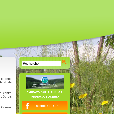
 journée
stand de
Suivez-nous sur les
n centre
réseaux sociaux
e déchets
Facebook du CPIE
 Conseil