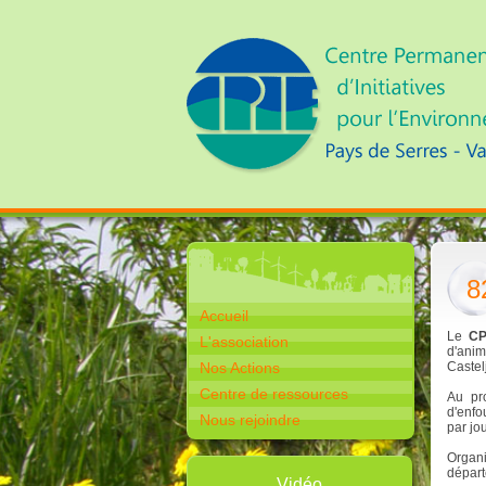
8
Accueil
Le
CP
L'association
d'ani
Nos Actions
Castel
Centre de ressources
Au pro
d'enfo
Nous rejoindre
par jo
Organi
départ
Vidéo