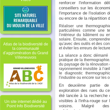
renforcer l'information dé
conseillers sur les économi
l'importance de l'isolation d
ou encore de la répartition 
Réaliser une thermographi
particulières comme une te
l'intérieur du bâtiment ou 
solaire. Ensuite, comprendr
qu'avec des outils et des con
Atlas de la biodiversité de
et éviter les erreurs de lectu
la communauté
d'agglomération du Grand
La séance a donc démarré av
Villeneuvois
pratique de la thermographie.
du paysage de la rénovation é
rayonnement invisible à l’œi
le diagnostic thermographi
l'industrie ou encore sur les
En deuxième partie de
exploration des rues du cen
été lancée à la recherche 
visibles à l'infra-rouge su
Un site internet dédié au
voisins. Malgré des
Point Info Biodiversité