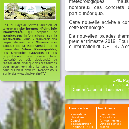
météorologiques mau
nombreux cas concrets on
partie théorique.
Cette nouvelle activité a co
Le CPIE Pays de Serrres-Vallée du Lot
cette technologie.
a créé un
site Internet «Point Info
Biodiversité»
qui propose de
De nouvelles balades therm
nombreuses informations sur la
biodiversité
. Vous y trouverez des
premier trimestre 2019. Pour 
pages dédiées aux
Observatoires
d'information du CPIE 47 à c
Locaux de la Biodiversité
sur le
thème des
Arbres Remarquables
,
des
Orchidées sauvages
et des
amphibiens
mais aussi toute
l'actualité du pôle biodiversité de
l'association, ainsi que des ressources
pour mieux connaitre la faune et la
flore qui nous entoure. Rendez-vous
sur le site
www.biodiversite47.fr
CPIE Pay
05 53 36
Centre Nature de Lascrozes - 1
L'association
Nos Actions
Présentation
Biodiversité
Historique
Education à
Conseil
l'environnement
d'administration
Développement
L'équipe du CPIE
durable