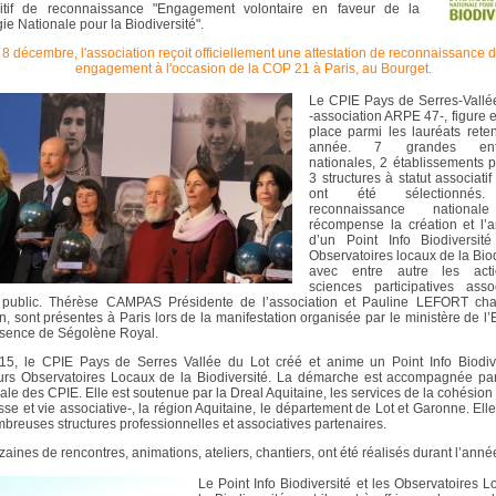
sitif de reconnaissance "Engagement volontaire en faveur de la
gie Nationale pour la Biodiversité".
 8 décembre, l'association reçoit officiellement une attestation de reconnaissance d
engagement à l'occasion de la COP 21 à Paris, au Bourget.
Le CPIE Pays de Serres-Vallée
-association ARPE 47-, figure
place parmi les lauréats rete
année. 7 grandes entre
nationales, 2 établissements p
3 structures à statut associatif
ont été sélectionnés.
reconnaissance nationa
récompense la création et l’a
d’un Point Info Biodiversit
Observatoires locaux de la Biod
avec entre autre les act
sciences participatives asso
 public. Thérèse CAMPAS Présidente de l’association et Pauline LEFORT ch
n, sont présentes à Paris lors de la manifestation organisée par le ministère de l’
sence de Ségolène Royal.
5, le CPIE Pays de Serres Vallée du Lot créé et anime un Point Info Biodive
urs Observatoires Locaux de la Biodiversité. La démarche est accompagnée par
ale des CPIE. Elle est soutenue par la Dreal Aquitaine, les services de la cohésion 
se et vie associative-, la région Aquitaine, le département de Lot et Garonne. Ell
breuses structures professionnelles et associatives partenaires.
zaines de rencontres, animations, ateliers, chantiers, ont été réalisés durant l’anné
Le Point Info Biodiversité et les Observatoires 