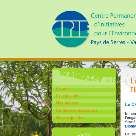
L
l
Accueil
L'association
Nos Actions
Le CP
Centre de ressources
En se
Nous rejoindre
l'eng
Straté
Biodiv
La str
Vidéo