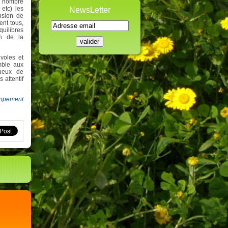
nd nombre
 etc) les
NewsLetter
nsion de
ent tous,
uilibres
on de la
voles et
mble aux
tueux de
attentif
loppement