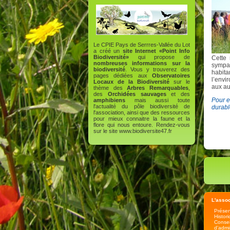
Le CPIE Pays de Serrres-Vallée du Lot
a créé un
site Internet «Point Info
Biodiversité»
qui propose de
Cette 
nombreuses informations sur la
sympat
biodiversité
. Vous y trouverez des
habit
pages dédiées aux
Observatoires
l’envi
Locaux de la Biodiversité
sur le
aux au
thème des
Arbres Remarquables
,
des
Orchidées sauvages
et des
Pour e
amphibiens
mais aussi toute
l'actualité du pôle biodiversité de
durabl
l'association, ainsi que des ressources
pour mieux connaitre la faune et la
flore qui nous entoure. Rendez-vous
sur le site
www.biodiversite47.fr
L'assoc
Présen
Histor
Consei
d'admi