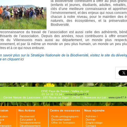
la Biodiversité contribuent à offrir au plus gra
(enfants et jeunes, étudiants, adultes, retraités,
clés d’une meilleure connaissance et appréhe
l’environnement, et des enjeux qui nous concern
chacun à notre niveau, pour le maintien des éq
naturels, des écosystèmes, et la préservati
Biodiversité.
reconnaissance du travail de l’association est aussi celle des adhérents, béné
hisants de l’association. Depuis des années, nous contribuons à offrir ense
ants du Villeneuvois mais aussi au département, un monde plus respec
ronnement, et par là même un monde un peu plus humain, un monde un peu plus 
tres et à ce qui nous entoure.
n savoir plus sur la Stratégie Nationale de la Biodiversité, visitez le site du déve
e en cliquant
ici
CPIE Pays de Serres - Vallée du Lot
05 53 36 73 34 -
contact@cpie47.fr
Centre Nature de Lascrozes - 160 Route de Giget - 47300 - Villeneuve sur Lot -
www.cpie47.fr
iation
Nos Actions
Centre de ressources
Nous rejoindre
tation
Biodiversité
Outils pédagogiques
Adhérer /
ique
Education à
Documentation
Donner
l
l'environnement
Offre de formation
Emploi-stage
nistration
Développement
Contact