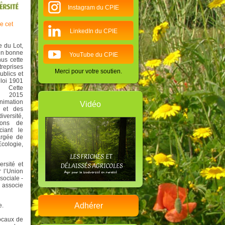
Instagram du CPIE
e cet
LinkedIn du CPIE
 du Lot,
 en bonne
YouTube du CPIE
nus cette
prises
Merci pour votre soutien.
ublics et
 loi 1901
 Cette
le 2015
nimation
Vidéo
é et des
iversité,
ions de
ciant le
argée de
Ecologie,
rsité et
 l’Union
sociale -
e associe
Adhérer
e.
Locaux de