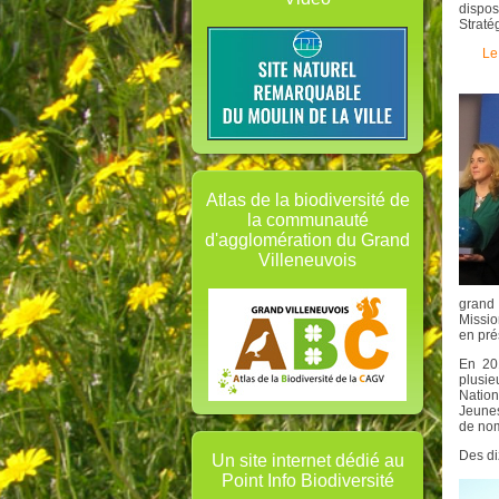
dispo
Straté
Le
Atlas de la biodiversité de
la communauté
d'agglomération du Grand
Villeneuvois
grand
Missio
en pré
En 201
plusie
Nation
Jeunes
de nom
Des di
Un site internet dédié au
Point Info Biodiversité