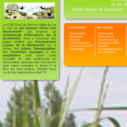
CPIE Pay
05 53 36
Centre Nature de Lascrozes - 1
Le CPIE Pays de Serrres-Vallée du Lot
L'association
Nos Actions
a créé un
site Internet «Point Info
Biodiversité»
qui propose de
Présentation
Biodiversité
nombreuses informations sur la
Historique
Education à
biodiversité
. Vous y trouverez des
Conseil
l'environnement
pages dédiées aux
Observatoires
d'administration
Développement
Locaux de la Biodiversité
sur le
L'équipe du CPIE
durable
thème des
Arbres Remarquables
,
Partenaires
Accompagnement
des
Orchidées sauvages
et des
des territoires
amphibiens
mais aussi toute
l'actualité du pôle biodiversité de
l'association, ainsi que des ressources
pour mieux connaitre la faune et la
flore qui nous entoure. Rendez-vous
sur le site
www.biodiversite47.fr