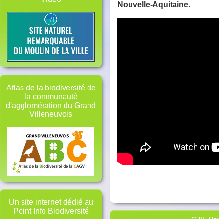
Nouvelle-Aquitaine
.
Atlas de la biodiversité de
la communauté
d'agglomération du Grand
Villeneuvois
Un site internet dédié au
Point Info Biodiversité