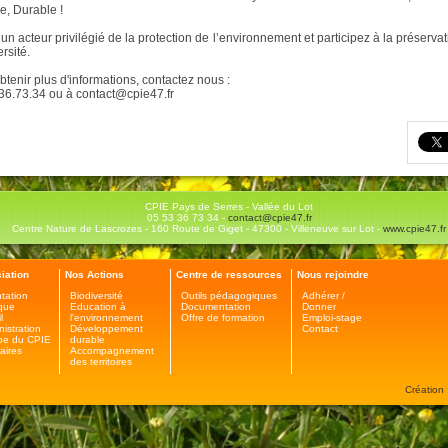
ce, Durable !
un acteur privilégié de la protection de l’environnement et participez à la préservat
rsité.
btenir plus d'informations, contactez nous :
36.73.34 ou à contact@cpie47.fr
CPIE Pays de Serres - Vallée du Lot
05 53 36 73 34 -
contact@cpie47.fr
Centre Nature de Lascrozes - 160 Route de Giget - 47300 - Villeneuve sur Lot -
www.cpie47.fr
iation
Nos Actions
Centre de ressources
Nous rejoindre
tation
Biodiversité
Outils pédagogiques
Adhérer /
ique
Education à
Documentation
Donner
l
l'environnement
Offre de formation
Emploi-stage
nistration
Développement
Contact
pe du CPIE
durable
aires
Accompagnement
des territoires
Création 