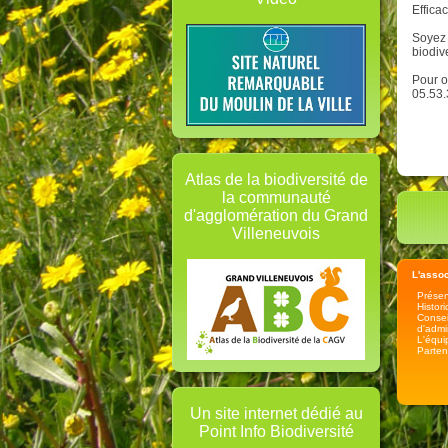
Effica
Soyez 
biodive
Pour o
05.53.
Atlas de la biodiversité de
la communauté
d'agglomération du Grand
Villeneuvois
L'assoc
Présen
Histor
Consei
d'admi
L'équi
Parten
Un site internet dédié au
Point Info Biodiversité