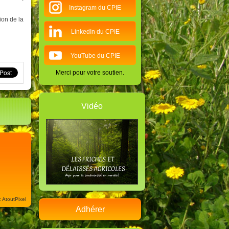
Instagram du CPIE
ion de la
LinkedIn du CPIE
YouTube du CPIE
Merci pour votre soutien.
Vidéo
: AtoutPixel
Adhérer