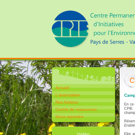
C
Accueil
L'association
Camp
Nos Actions
En ce 
CPIE 
Centre de ressources
champ
Nous rejoindre
Réserv
Erable
Etre a
Vidéo