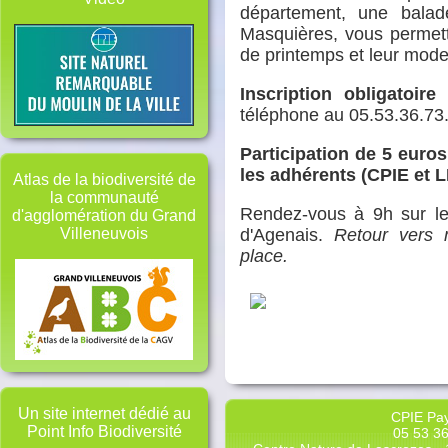
département, une balad
Masquières, vous permett
de printemps et leur mode
Inscription obligatoir
téléphone au 05.53.36.73
Participation de 5 euro
les adhérents (CPIE et 
Atlas de la biodiversité de
la communauté
Rendez-vous à 9h sur le
d'agglomération du Grand
d'Agenais.
Retour vers mi
Villeneuvois
place.
Un site internet dédié au
CPIE Pay
Point Info Biodiversité
05 53 36