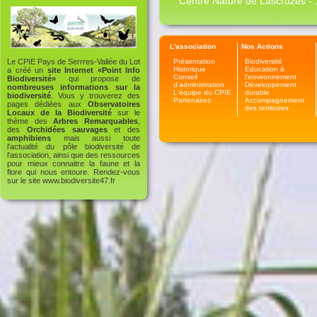
Centre Nature de Lascrozes - 1
L'association
Nos Actions
Présentation
Biodiversité
Le CPIE Pays de Serrres-Vallée du Lot
Historique
Education à
a créé un
site Internet «Point Info
Conseil
l'environnement
Biodiversité»
qui propose de
d'administration
Développement
nombreuses informations sur la
L'équipe du CPIE
durable
biodiversité
. Vous y trouverez des
Partenaires
Accompagnement
pages dédiées aux
Observatoires
des territoires
Locaux de la Biodiversité
sur le
thème des
Arbres Remarquables
,
des
Orchidées sauvages
et des
amphibiens
mais aussi toute
l'actualité du pôle biodiversité de
l'association, ainsi que des ressources
pour mieux connaitre la faune et la
flore qui nous entoure. Rendez-vous
sur le site
www.biodiversite47.fr