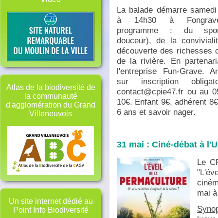
La balade démarre samedi
à 14h30 à Fongrav
programme : du spo
douceur), de la conviviali
découverte des richesses 
de la rivière. En partenar
l'entreprise Fun-Grave. A
sur inscription obliga
Atlas de la biodiversité de
contact@cpie47.fr ou au 05
la communauté
10€. Enfant 9€, adhérent 8€.
d'agglomération du Grand
6 ans et savoir nager.
Villeneuvois
31 mai : Ciné-débat à l'U
Le CP
"L'év
ciném
mai à
Un site internet dédié au
Synop
Point Info Biodiversité