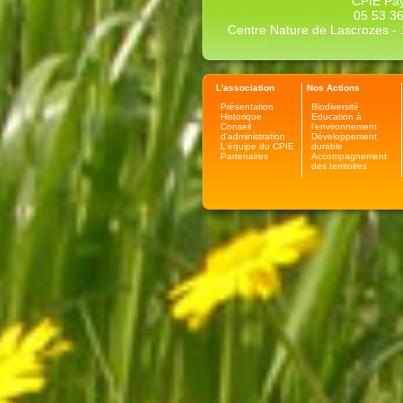
CPIE Pay
05 53 36
Centre Nature de Lascrozes - 1
L'association
Nos Actions
Présentation
Biodiversité
Historique
Education à
Conseil
l'environnement
d'administration
Développement
L'équipe du CPIE
durable
Partenaires
Accompagnement
des territoires