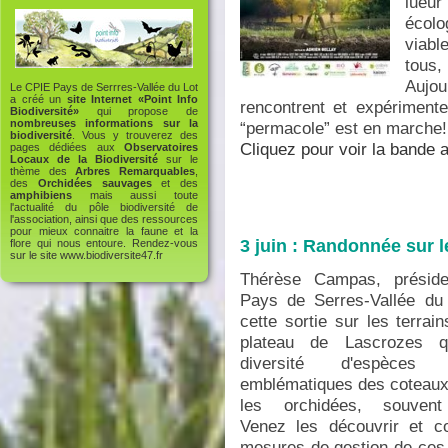
lue
écol
viabl
tous,
Aujo
Le CPIE Pays de Serrres-Vallée du Lot
a créé un
site Internet «Point Info
rencontrent et expérimenten
Biodiversité»
qui propose de
nombreuses informations sur la
“permacole” est en marche!
biodiversité
. Vous y trouverez des
Cliquez pour voir la bande 
pages dédiées aux
Observatoires
Locaux de la Biodiversité
sur le
thème des
Arbres Remarquables
,
des
Orchidées sauvages
et des
amphibiens
mais aussi toute
l'actualité du pôle biodiversité de
l'association, ainsi que des ressources
pour mieux connaitre la faune et la
3 juin : Randonnée sur 
flore qui nous entoure. Rendez-vous
sur le site
www.biodiversite47.fr
Thérèse Campas, présid
Pays de Serres-Vallée du 
cette sortie sur les terrai
plateau de Lascrozes q
diversité d'espèces r
emblématiques des coteau
les orchidées, souven
Venez les découvrir et c
mesures de gestion de ces m