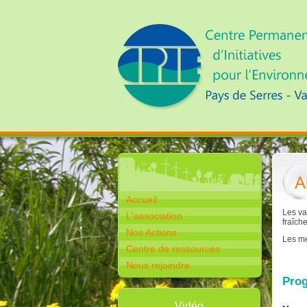
A
Accueil
Les va
L'association
fraîch
Nos Actions
Les me
Centre de ressources
Nous rejoindre
Pro
Vidéo