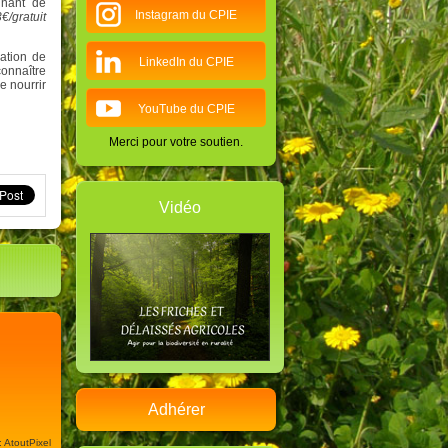
nnant de
Instagram du CPIE
€/gratuit
cation de
LinkedIn du CPIE
onnaître
e nourrir
YouTube du CPIE
Merci pour votre soutien.
Vidéo
Adhérer
: AtoutPixel