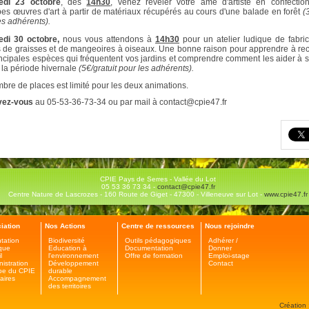
edi 23 octobre
, dès
14h30
, venez révéler votre âme d'artiste en confectio
es œuvres d'art à partir de matériaux récupérés au cours d'une balade en forêt
(3
es adhérents).
edi 30 octobre,
nous vous attendons à
14h30
pour un atelier ludique de fabri
 de graisses et de mangeoires à oiseaux. Une bonne raison pour apprendre à rec
incipales espèces qui fréquentent vos jardins et comprendre comment les aider à s
 la période hivernale
(5€/gratuit pour les adhérents).
bre de places est limité pour les deux animations.
vez-vous
au 05-53-36-73-34 ou par mail à contact@cpie47.fr
CPIE Pays de Serres - Vallée du Lot
05 53 36 73 34 -
contact@cpie47.fr
Centre Nature de Lascrozes - 160 Route de Giget - 47300 - Villeneuve sur Lot -
www.cpie47.fr
iation
Nos Actions
Centre de ressources
Nous rejoindre
tation
Biodiversité
Outils pédagogiques
Adhérer /
ique
Education à
Documentation
Donner
l
l'environnement
Offre de formation
Emploi-stage
nistration
Développement
Contact
pe du CPIE
durable
aires
Accompagnement
des territoires
Création 