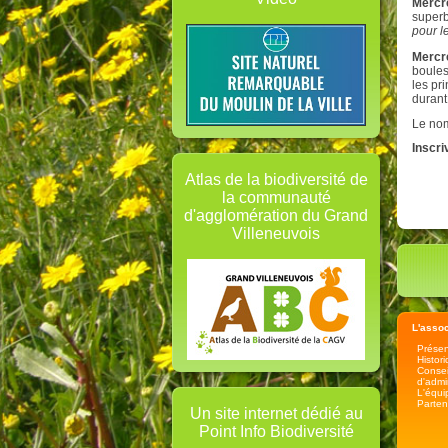
Mercr
superb
pour l
Mercr
boules
les pr
durant
Le nom
Inscri
Atlas de la biodiversité de
la communauté
d'agglomération du Grand
Villeneuvois
L'assoc
Présen
Histor
Consei
d'admi
L'équi
Parten
Un site internet dédié au
Point Info Biodiversité