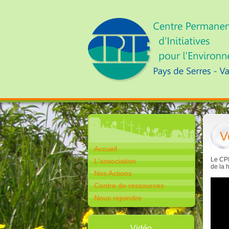
V
Accueil
Le CPI
L'association
de la 
Nos Actions
Centre de ressources
Nous rejoindre
Vidéo