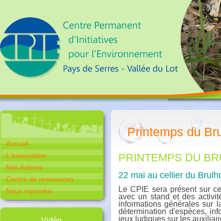
Printemps du Br
Accueil
L'association
PRINTEMPS DU BR
Nos Actions
22 mai au cellier du Brulh
Centre de ressources
Le CPIE sera présent sur c
Nous rejoindre
avec un stand et des activit
informations générales sur la
détermination d'espèces, info
jeux ludiques sur les auxiliair
Vidéo