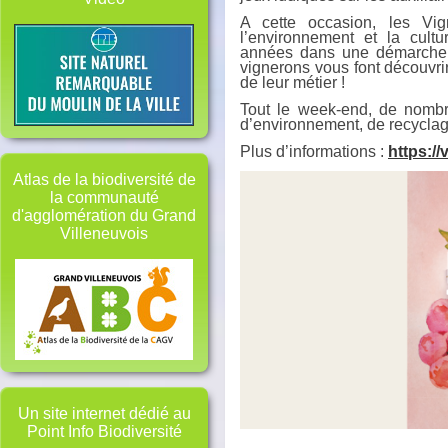
A cette occasion, les V
l’environnement et la cult
années dans une démarche 
vignerons vous font découvrir
de leur métier !
Tout le week-end, de nombre
d’environnement, de recyclage
Plus d’informations :
https:/
Atlas de la biodiversité de
la communauté
d'agglomération du Grand
Villeneuvois
Un site internet dédié au
Point Info Biodiversité