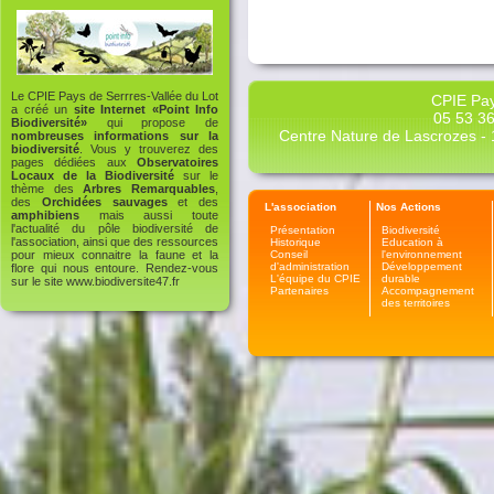
Le CPIE Pays de Serrres-Vallée du Lot
CPIE Pay
a créé un
site Internet «Point Info
05 53 36
Biodiversité»
qui propose de
Centre Nature de Lascrozes - 1
nombreuses informations sur la
biodiversité
. Vous y trouverez des
pages dédiées aux
Observatoires
Locaux de la Biodiversité
sur le
thème des
Arbres Remarquables
,
des
Orchidées sauvages
et des
L'association
Nos Actions
amphibiens
mais aussi toute
l'actualité du pôle biodiversité de
Présentation
Biodiversité
l'association, ainsi que des ressources
Historique
Education à
Conseil
l'environnement
pour mieux connaitre la faune et la
d'administration
Développement
flore qui nous entoure. Rendez-vous
L'équipe du CPIE
durable
sur le site
www.biodiversite47.fr
Partenaires
Accompagnement
des territoires