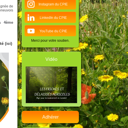
Instagram du CPIE
agnée de
eneuvois
LinkedIn du CPIE
la 4ème
YouTube du CPIE
Merci pour votre soutien.
é (ici)
Vidéo
Adhérer