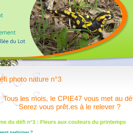
éfi photo nature n°3
Tous les mois, le CPIE47 vous met au déf
Serez vous prêt.es à le relever ?
e du défi n°3 : Fleurs aux couleurs du printemps
ent participer ?