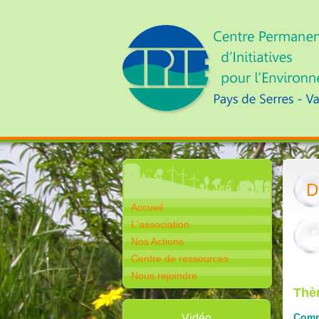
D
Accueil
L'association
Nos Actions
Centre de ressources
Nous rejoindre
Thèm
Comm
Vidéo