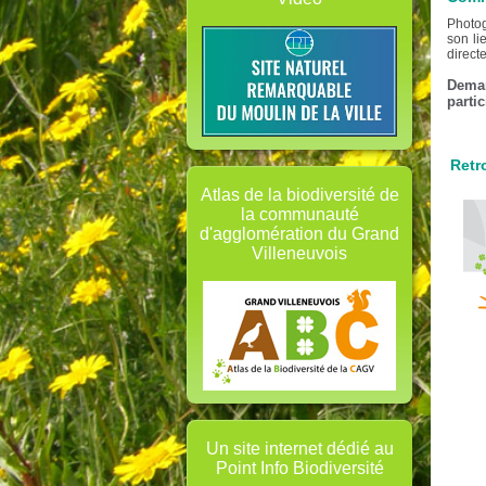
Photog
son li
direct
Dema
parti
Retr
Atlas de la biodiversité de
la communauté
d'agglomération du Grand
Villeneuvois
Un site internet dédié au
Point Info Biodiversité