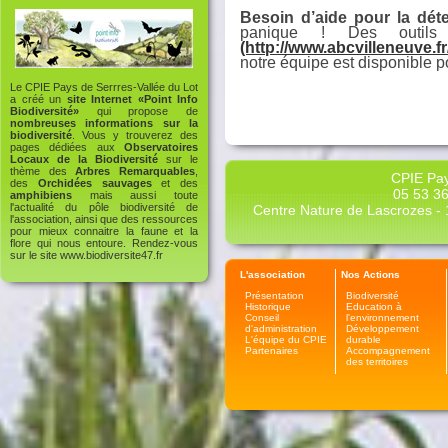
Besoin d’aide pour la dét
panique ! Des outil
(http://www.abcvilleneuve.fr
notre équipe est disponible 
Le CPIE Pays de Serrres-Vallée du Lot
a créé un
site Internet «Point Info
Biodiversité»
qui propose de
nombreuses informations sur la
biodiversité
. Vous y trouverez des
pages dédiées aux
Observatoires
Locaux de la Biodiversité
sur le
thème des
Arbres Remarquables
,
CPIE Pay
des
Orchidées sauvages
et des
05 53 36
amphibiens
mais aussi toute
l'actualité du pôle biodiversité de
Centre Nature de Lascrozes - 1
l'association, ainsi que des ressources
pour mieux connaitre la faune et la
flore qui nous entoure. Rendez-vous
sur le site
www.biodiversite47.fr
L'association
Nos Actions
Présentation
Biodiversité
Historique
Education à
Conseil
l'environnement
d'administration
Développement
L'équipe du CPIE
durable
Partenaires
Accompagnement
des territoires