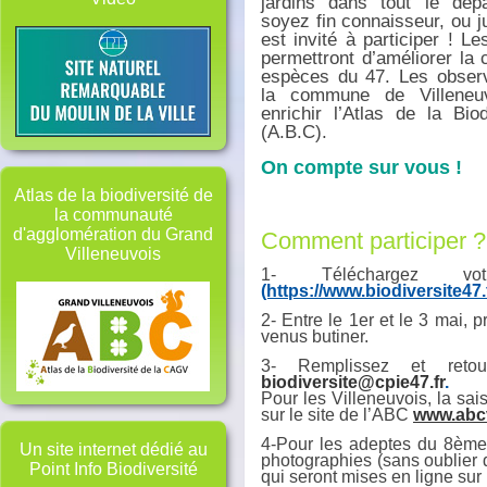
jardins dans tout le dé
soyez fin connaisseur, ou 
est invité à participer ! L
permettront d’améliorer la
espèces du 47. Les observ
la commune de Villeneuv
enrichir l’Atlas de la Bi
(A.B.C).
On compte sur vous !
Atlas de la biodiversité de
la communauté
d'agglomération du Grand
Comment participer ?
Villeneuvois
1- Téléchargez v
(https://www.biodiversite47.
2- Entre le 1er et le 3 mai,
venus butiner.
3- Remplissez et reto
biodiversite@cpie47.fr
.
Pour les Villeneuvois, la sai
sur le site de l’ABC
www.abcv
4-Pour les adeptes du 8ème 
Un site internet dédié au
photographies (sans oublier d
Point Info Biodiversité
qui seront mises en ligne su