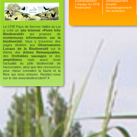
d'administration
Développement
L'équipe du CPIE
durable
Partenaires
Accompagnement
des territoires
Le CPIE Pays de Serrres-Vallée du Lot
a créé un
site Internet «Point Info
Biodiversité»
qui propose de
nombreuses informations sur la
biodiversité
. Vous y trouverez des
pages dédiées aux
Observatoires
Locaux de la Biodiversité
sur le
thème des
Arbres Remarquables
,
des
Orchidées sauvages
et des
amphibiens
mais aussi toute
l'actualité du pôle biodiversité de
l'association, ainsi que des ressources
pour mieux connaitre la faune et la
flore qui nous entoure. Rendez-vous
sur le site
www.biodiversite47.fr