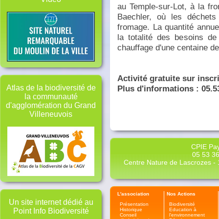
au Temple-sur-Lot, à la fr
Baechler, où les déchets 
fromage. La quantité annuel
la totalité des besoins d
chauffage d'une centaine d
Activité gratuite sur inscr
Plus d'informations : 05.5
Atlas de la biodiversité de
la communauté
d'agglomération du Grand
Villeneuvois
CPIE Pay
05 53 36
Centre Nature de Lascrozes - 1
L'association
Nos Actions
Un site internet dédié au
Présentation
Biodiversité
Historique
Education à
Point Info Biodiversité
Conseil
l'environnement