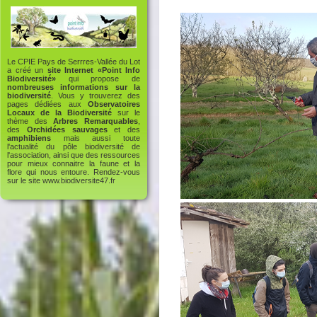
Le CPIE Pays de Serrres-Vallée du Lot
a créé un
site Internet «Point Info
Biodiversité»
qui propose de
nombreuses informations sur la
biodiversité
. Vous y trouverez des
pages dédiées aux
Observatoires
Locaux de la Biodiversité
sur le
thème des
Arbres Remarquables
,
des
Orchidées sauvages
et des
amphibiens
mais aussi toute
l'actualité du pôle biodiversité de
l'association, ainsi que des ressources
pour mieux connaitre la faune et la
flore qui nous entoure. Rendez-vous
sur le site
www.biodiversite47.fr