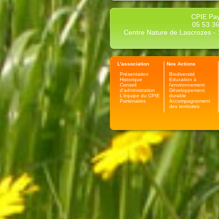
CPIE Pay
05 53 36
Centre Nature de Lascrozes - 1
L'association
Nos Actions
Présentation
Biodiversité
Historique
Education à
Conseil
l'environnement
d'administration
Développement
L'équipe du CPIE
durable
Partenaires
Accompagnement
des territoires