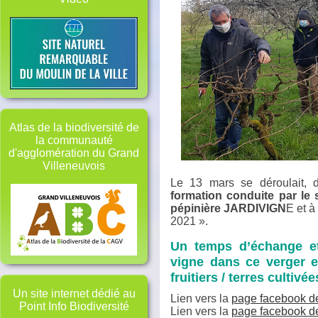
Atlas de la biodiversité de
la communauté
d'agglomération du Grand
Villeneuvois
Le 13 mars se déroulait, d
formation conduite par le s
pépinière JARDIVIGN
E et à
2021 ».
Un temps d’échange et 
vigne dans ce verger en
fruitiers / terres cultivé
Un site internet dédié au
Lien vers la
page facebook de
Point Info Biodiversité
Lien vers la
page facebook d