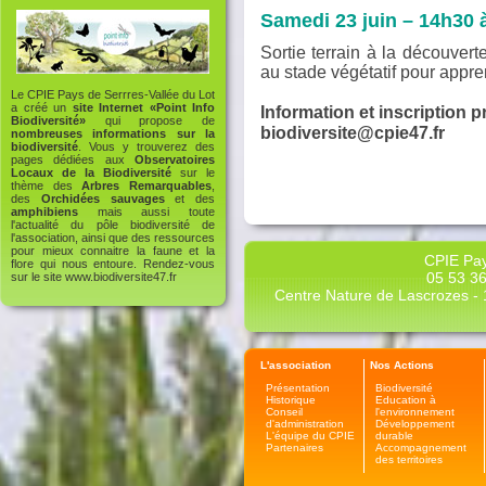
Samedi 23 juin – 14h30 à
Sortie terrain à la découvert
au stade végétatif pour appre
Le CPIE Pays de Serrres-Vallée du Lot
a créé un
site Internet «Point Info
Information et inscription p
Biodiversité»
qui propose de
biodiversite@cpie47.fr
nombreuses informations sur la
biodiversité
. Vous y trouverez des
pages dédiées aux
Observatoires
Locaux de la Biodiversité
sur le
thème des
Arbres Remarquables
,
des
Orchidées sauvages
et des
amphibiens
mais aussi toute
l'actualité du pôle biodiversité de
l'association, ainsi que des ressources
pour mieux connaitre la faune et la
CPIE Pay
flore qui nous entoure. Rendez-vous
05 53 36
sur le site
www.biodiversite47.fr
Centre Nature de Lascrozes - 1
L'association
Nos Actions
Présentation
Biodiversité
Historique
Education à
Conseil
l'environnement
d'administration
Développement
L'équipe du CPIE
durable
Partenaires
Accompagnement
des territoires