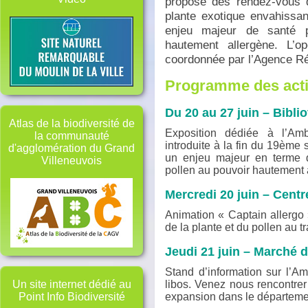
propose des rendez-vous d
plante exotique envahissan
enjeu majeur de santé p
hautement allergène
. L’op
coordonnée par l’Agence Ré
Programme des activ
Du 20 au 27 juin – Bibl
Atlas de la biodiversité de
Exposition dédiée à l’Amb
la communauté
introduite à la fin du 19ème 
d'agglomération du Grand
un enjeu majeur en terme 
Villeneuvois
pollen au pouvoir hautement 
Mercredi 20 juin – Centr
Animation « Captain allergo
de la plante et du pollen au t
Jeudi 21 juin – Marché 
Stand d’information sur l’
libos. Venez nous rencontrer 
Un site internet dédié au
expansion dans le départeme
Point Info Biodiversité