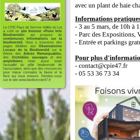
avec un plant de haie cha
Informations pratiques
- 3 au 5 mars, de 10h à 
Le CPIE Pays de Serrres-Vallée du Lot
a créé un
site Internet «Point Info
- Parc des Expositions, 
Biodiversité»
qui propose de
nombreuses informations sur la
- Entrée et parkings grat
biodiversité
. Vous y trouverez des
pages dédiées aux
Observatoires
Locaux de la Biodiversité
sur le
thème des
Arbres Remarquables
,
Pour plus d'informatio
des
Orchidées sauvages
et des
amphibiens
mais aussi toute
- contact@cpie47.fr
l'actualité du pôle biodiversité de
l'association, ainsi que des ressources
- 05 53 36 73 34
pour mieux connaitre la faune et la
flore qui nous entoure. Rendez-vous
sur le site
www.biodiversite47.fr