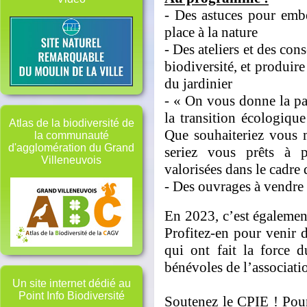
- Des astuces pour embel
place à la nature
- Des ateliers et des cons
biodiversité, et produire 
du jardinier
- « On vous donne la par
la transition écologique
Atlas de la biodiversité de
Que souhaiteriez vous 
la communauté
d'agglomération du Grand
seriez vous prêts à p
Villeneuvois
valorisées dans le cadre 
- Des ouvrages à vendre s
En 2023, c’est également
Profitez-en pour venir d
qui ont fait la force d
bénévoles de l’associatio
Un site internet dédié au
Point Info Biodiversité
Soutenez le CPIE ! Pour 