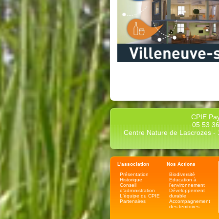
CPIE Pay
05 53 36
Centre Nature de Lascrozes - 1
L'association
Nos Actions
Présentation
Biodiversité
Historique
Education à
Conseil
l'environnement
d'administration
Développement
L'équipe du CPIE
durable
Partenaires
Accompagnement
des territoires