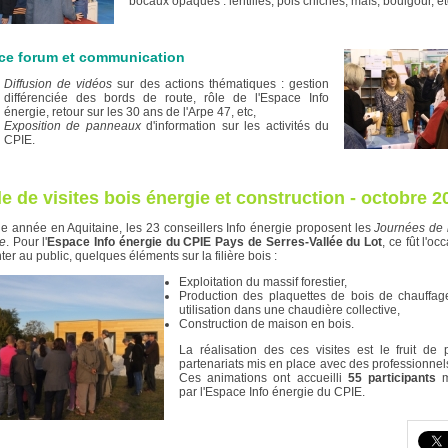
bocaux opaques : lentilles, pois chiches, maïs, boulgour, et
ce forum et communication
Diffusion de vidéos
sur des actions thématiques : gestion
différenciée des bords de route, rôle de l'Espace Info
énergie, retour sur les 30 ans de l'Arpe 47, etc,
Exposition de panneaux
d'information sur les activités du
CPIE.
e de visites bois énergie et construction - octobre 2
 année en Aquitaine, les 23 conseillers Info énergie proposent les
Journées de 
ve
. Pour l'
Espace Info énergie du CPIE Pays de Serres-Vallée du Lot
, ce fût l'o
ter au public, quelques éléments sur la filière bois :
Exploitation du massif forestier,
Production des plaquettes de bois de chauffage
utilisation dans une chaudière collective,
Construction de maison en bois.
La réalisation des ces visites est le fruit de 
partenariats mis en place avec des professionnel
Ces animations ont accueilli
55 participants
m
par l'Espace Info énergie du CPIE.