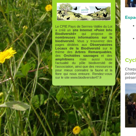
Espa
Le CPIE Pays de Serrres-Vallée du Lot
a créé un
site Internet «Point Info
Biodiversité»
qui propose de
nombreuses informations sur la
biodiversité
. Vous y trouverez des
pages dédiées aux
Observatoires
Locaux de la Biodiversité
sur le
thème des
Arbres Remarquables
,
des
Orchidées sauvages
et des
Cycl
amphibiens
mais aussi toute
l'actualité du pôle biodiversité de
l'association, ainsi que des ressources
Chaque
pour mieux connaitre la faune et la
positi
flore qui nous entoure. Rendez-vous
présen
sur le site
www.biodiversite47.fr