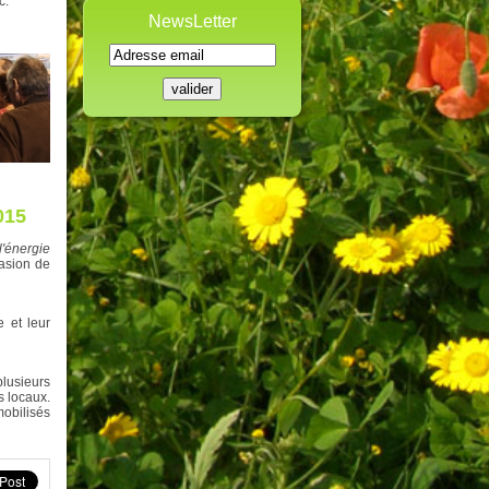
c.
NewsLetter
015
l'énergie
ccasion de
 et leur
plusieurs
s locaux.
obilisés