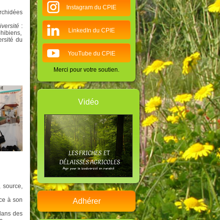
Instagram du CPIE
orchidées
iversité
:
LinkedIn du CPIE
hibiens,
rsité du
YouTube du CPIE
Merci pour votre soutien.
Vidéo
 source,
ce à son
Adhérer
 dans des