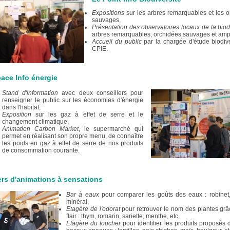
Expositions
sur les arbres remarquables et les 
sauvages,
Présentation des observatoires locaux de la biod
arbres remarquables, orchidées sauvages et amp
Accueil du public
par la chargée d'étude biodive
CPIE.
ace Info énergie
Stand d'information
avec deux conseillers pour
renseigner le public sur les économies d'énergie
dans l'habitat,
Exposition
sur les gaz à effet de serre et le
changement climatique,
Animation Carbon Market
, le supermarché qui
permet en réalisant son propre menu, de connaître
les poids en gaz à effet de serre de nos produits
de consommation courante.
ers d'animations à sensations
Bar
à eaux
pour comparer les goûts des eaux : robinet,
minéral,
Etagère de l'odorat
pour retrouver le nom des plantes grâ
flair : thym, romarin, sariette, menthe, etc,
Etagère du toucher
pour identifier les produits proposés