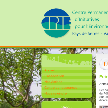
U
Accueil
L'association
Foir
Nos Actions
Anima
Centre de ressources
Pendan
Nous rejoindre
du Pôl
Sur un
différ
Vidéo