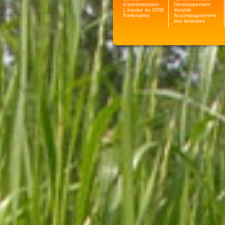
d'administration
Développement
L'équipe du CPIE
durable
Partenaires
Accompagnement
des territoires