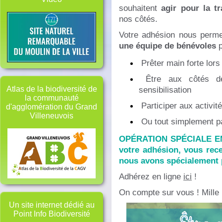
souhaitent
agir pour la tr
nos côtés.
Votre adhésion nous perme
une équipe de bénévoles
p
Prêter main forte lors 
Être aux côtés de 
sensibilisation
Atlas de la biodiversité de
la communauté
Participer aux activité
d'agglomération du Grand
Villeneuvois
Ou tout simplement pa
OPÉRATION SPÉCIALE EN
votre adhésion, vous rec
nous avons spécialement 
Adhérez en ligne
ici
!
On compte sur vous ! Mille 
Un site internet dédié au
Point Info Biodiversité