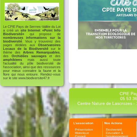
Le CPIE Pays de Serrres-Vallée du Lot
a créé un
site Internet «Point Info
Biodiversité»
qui propose de
nombreuses informations sur la
biodiversité
. Vous y trouverez des
pages dédiées aux
Observatoires
Locaux de la Biodiversité
sur le
thème des
Arbres Remarquables
,
des
Orchidées sauvages
et des
amphibiens
mais aussi toute
l'actualité du pôle biodiversité de
l'association, ainsi que des ressources
pour mieux connaitre la faune et la
flore qui nous entoure. Rendez-vous
sur le site
www.biodiversite47.fr
CPIE Pay
05 53 36
Centre Nature de Lascrozes - 1
L'association
Nos Actions
Présentation
Biodiversité
Historique
Education à
Conseil
l'environnement