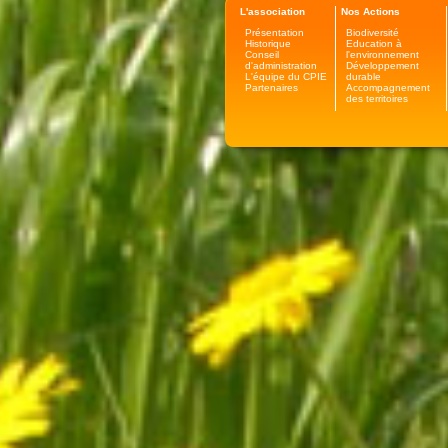
L'association
Nos Actions
Présentation
Biodiversité
Historique
Education à
Conseil
l'environnement
d'administration
Développement
L'équipe du CPIE
durable
Partenaires
Accompagnement
des territoires