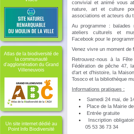
convivial et animé vous at
nature, art et culture p
associations et acteurs du te
Au programme : balades na
ateliers culturels et m
Facebook pour le programm
Venez vivre un moment de fê
Atlas de la biodiversité de
Retrouvez-nous à la Fête
la communauté
d'agglomération du Grand
Fédération de pêche 47, l
Villeneuvois
d'art et d'histoire, la Mais
Tosoco et la bibliothèque m
Informations pratiques :
Samedi 24 mai, de 1
Place de la Mairie d
Entrée gratuite
Inscription obligatoi
Un site internet dédié au
05 53 36 73 34
Point Info Biodiversité