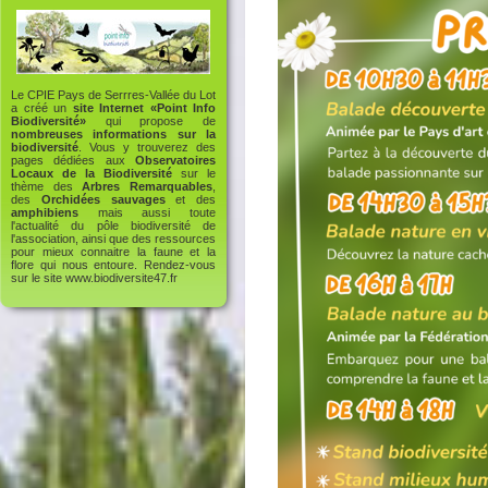
Le CPIE Pays de Serrres-Vallée du Lot
a créé un
site Internet «Point Info
Biodiversité»
qui propose de
nombreuses informations sur la
biodiversité
. Vous y trouverez des
pages dédiées aux
Observatoires
Locaux de la Biodiversité
sur le
thème des
Arbres Remarquables
,
des
Orchidées sauvages
et des
amphibiens
mais aussi toute
l'actualité du pôle biodiversité de
l'association, ainsi que des ressources
pour mieux connaitre la faune et la
flore qui nous entoure. Rendez-vous
sur le site
www.biodiversite47.fr