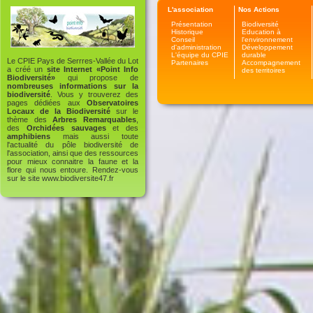
L'association
Nos Actions
Présentation
Biodiversité
Historique
Education à
Conseil
l'environnement
d'administration
Développement
L'équipe du CPIE
durable
Le CPIE Pays de Serrres-Vallée du Lot
Partenaires
Accompagnement
a créé un
site Internet «Point Info
des territoires
Biodiversité»
qui propose de
nombreuses informations sur la
biodiversité
. Vous y trouverez des
pages dédiées aux
Observatoires
Locaux de la Biodiversité
sur le
thème des
Arbres Remarquables
,
des
Orchidées sauvages
et des
amphibiens
mais aussi toute
l'actualité du pôle biodiversité de
l'association, ainsi que des ressources
pour mieux connaitre la faune et la
flore qui nous entoure. Rendez-vous
sur le site
www.biodiversite47.fr