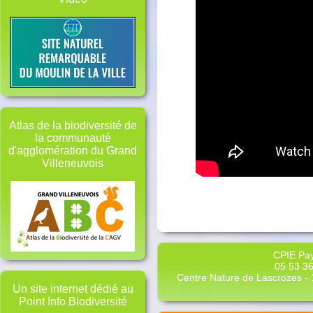
Atlas de la biodiversité de
la communauté
d'agglomération du Grand
Villeneuvois
CPIE Pay
05 53 36
Centre Nature de Lascrozes - 1
Un site internet dédié au
Point Info Biodiversité