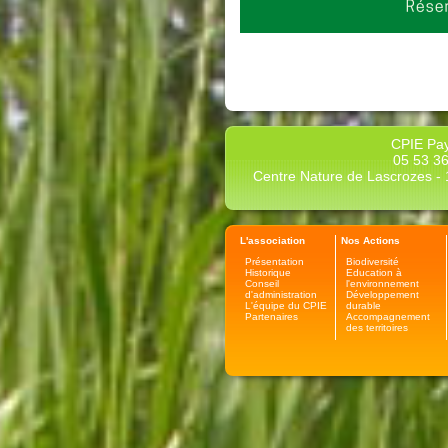
CPIE Pay
05 53 36
Centre Nature de Lascrozes - 1
L'association
Nos Actions
Présentation
Biodiversité
Historique
Education à
Conseil
l'environnement
d'administration
Développement
L'équipe du CPIE
durable
Partenaires
Accompagnement
des territoires