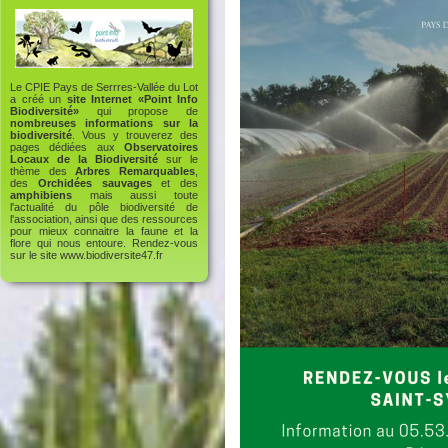
Le CPIE Pays de Serrres-Vallée du Lot
a créé un
site Internet «Point Info
Biodiversité»
qui propose de
nombreuses informations sur la
biodiversité
. Vous y trouverez des
pages dédiées aux
Observatoires
Locaux de la Biodiversité
sur le
thème des
Arbres Remarquables
,
des
Orchidées sauvages
et des
amphibiens
mais aussi toute
l'actualité du pôle biodiversité de
l'association, ainsi que des ressources
pour mieux connaitre la faune et la
flore qui nous entoure. Rendez-vous
sur le site
www.biodiversite47.fr