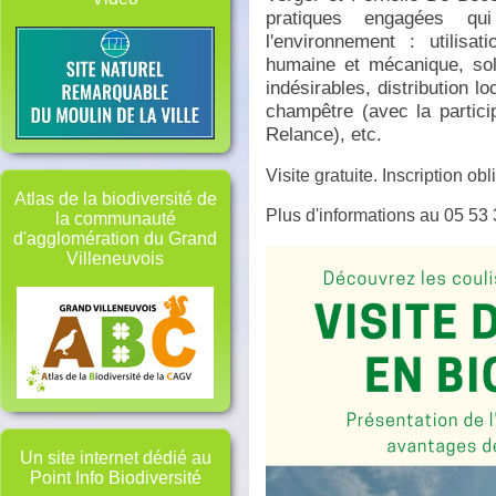
pratiques engagées qui
l'environnement : utilisat
humaine et mécanique, solu
indésirables, distribution l
champêtre (avec la partici
Relance), etc.
Visite gratuite. Inscription obl
Atlas de la biodiversité de
Plus d'informations au 05 53 
la communauté
d'agglomération du Grand
Villeneuvois
Un site internet dédié au
Point Info Biodiversité