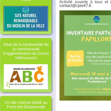
Activité ouverte à tous et
contact@cpie47.fr
.
Atlas de la biodiversité de
la communauté
d'agglomération du Grand
Villeneuvois
Un site internet dédié au
Point Info Biodiversité