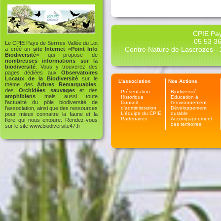
CPIE Pay
05 53 36
Le CPIE Pays de Serrres-Vallée du Lot
Centre Nature de Lascrozes - 1
a créé un
site Internet «Point Info
Biodiversité»
qui propose de
nombreuses informations sur la
biodiversité
. Vous y trouverez des
pages dédiées aux
Observatoires
Locaux de la Biodiversité
sur le
L'association
Nos Actions
thème des
Arbres Remarquables
,
des
Orchidées sauvages
et des
Présentation
Biodiversité
amphibiens
mais aussi toute
Historique
Education à
l'actualité du pôle biodiversité de
Conseil
l'environnement
d'administration
Développement
l'association, ainsi que des ressources
L'équipe du CPIE
durable
pour mieux connaitre la faune et la
Partenaires
Accompagnement
flore qui nous entoure. Rendez-vous
des territoires
sur le site
www.biodiversite47.fr