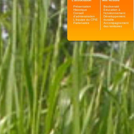
L'association
Nos Actions
Présentation
Biodiversité
Historique
Education à
Conseil
l'environnement
d'administration
Développement
L'équipe du CPIE
durable
Partenaires
Accompagnement
des territoires