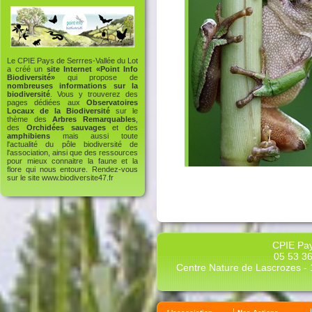
Le CPIE Pays de Serrres-Vallée du Lot
a créé un
site Internet «Point Info
Biodiversité»
qui propose de
nombreuses informations sur la
biodiversité
. Vous y trouverez des
pages dédiées aux
Observatoires
Locaux de la Biodiversité
sur le
thème des
Arbres Remarquables
,
des
Orchidées sauvages
et des
amphibiens
mais aussi toute
l'actualité du pôle biodiversité de
l'association, ainsi que des ressources
pour mieux connaitre la faune et la
flore qui nous entoure. Rendez-vous
sur le site
www.biodiversite47.fr
CPIE Pay
05 53 36
Centre Nature de Lascrozes - 1