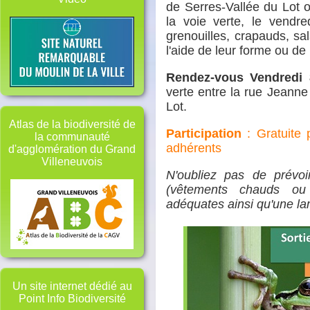
de Serres-Vallée du Lot o
la voie verte, le vendre
grenouilles, crapauds, sa
l'aide de leur forme ou de
Rendez-vous Vendredi 8
verte entre la rue Jeanne
Lot.
Atlas de la biodiversité de
Participation
: Gratuite
la communauté
adhérents
d'agglomération du Grand
Villeneuvois
N'oubliez pas de prévo
(vêtements chauds ou
adéquates ainsi qu'une la
Un site internet dédié au
Point Info Biodiversité