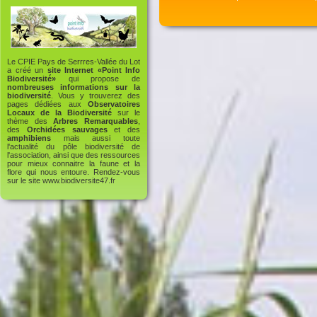
Le CPIE Pays de Serrres-Vallée du Lot
a créé un
site Internet «Point Info
Biodiversité»
qui propose de
nombreuses informations sur la
biodiversité
. Vous y trouverez des
pages dédiées aux
Observatoires
Locaux de la Biodiversité
sur le
thème des
Arbres Remarquables
,
des
Orchidées sauvages
et des
amphibiens
mais aussi toute
l'actualité du pôle biodiversité de
l'association, ainsi que des ressources
pour mieux connaitre la faune et la
flore qui nous entoure. Rendez-vous
sur le site
www.biodiversite47.fr