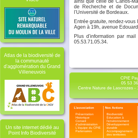
ainsi que celle de Carlos-M
de Recherche et de Docume
l'Université de Bordeaux.
Entrée gratuite, rendez-vous 
Agen à 19h, avenue Edouard 
Plus d'information par mail
05.53.71.05.34.
Atlas de la biodiversité de
la communauté
d'agglomération du Grand
Villeneuvois
CPIE Pay
05 53 36
Centre Nature de Lascrozes - 1
L'association
Nos Actions
Présentation
Biodiversité
Historique
Education à
Conseil
l'environnement
d'administration
Développement
Un site internet dédié au
L'équipe du CPIE
durable
Partenaires
Accompagnement
Point Info Biodiversité
des territoires