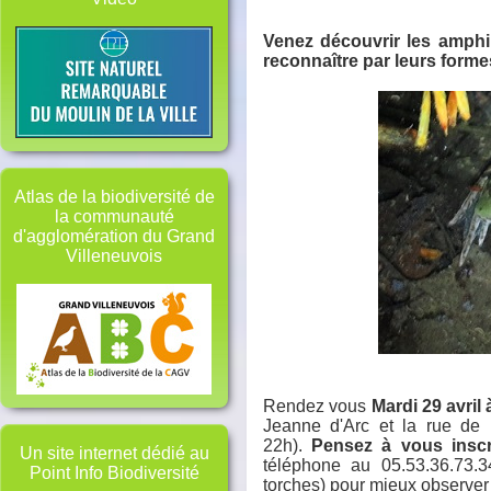
Venez découvrir les amphi
reconnaître par leurs forme
Atlas de la biodiversité de
la communauté
d'agglomération du Grand
Villeneuvois
Rendez vous
Mardi 29 avril
Jeanne d'Arc et la rue de 
22h).
Pensez à vous inscr
Un site internet dédié au
téléphone au 05.53.36.73.
Point Info Biodiversité
torches) pour mieux observer 