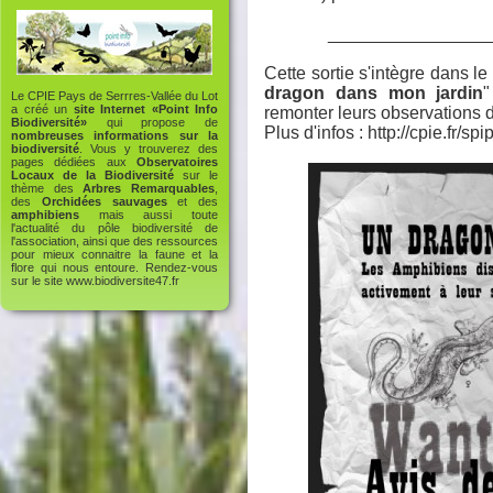
________________
Cette sortie s'intègre dans le
dragon dans mon jardin
"
Le CPIE Pays de Serrres-Vallée du Lot
a créé un
site Internet «Point Info
remonter leurs observations 
Biodiversité»
qui propose de
Plus d'infos :
http://cpie.fr/sp
nombreuses informations sur la
biodiversité
. Vous y trouverez des
pages dédiées aux
Observatoires
Locaux de la Biodiversité
sur le
thème des
Arbres Remarquables
,
des
Orchidées sauvages
et des
amphibiens
mais aussi toute
l'actualité du pôle biodiversité de
l'association, ainsi que des ressources
pour mieux connaitre la faune et la
flore qui nous entoure. Rendez-vous
sur le site
www.biodiversite47.fr