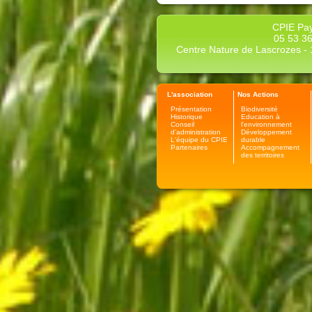
CPIE Pay
05 53 36
Centre Nature de Lascrozes - 1
L'association
Nos Actions
Présentation
Biodiversité
Historique
Education à
Conseil
l'environnement
d'administration
Développement
L'équipe du CPIE
durable
Partenaires
Accompagnement
des territoires