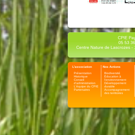
CPIE Pay
05 53 36
Centre Nature de Lascrozes - 1
L'association
Nos Actions
Présentation
Biodiversité
Historique
Education à
Conseil
l'environnement
d'administration
Développement
L'équipe du CPIE
durable
Partenaires
Accompagnement
des territoires