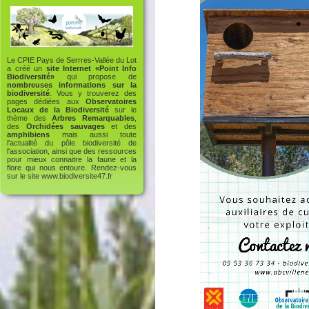
Le CPIE Pays de Serrres-Vallée du Lot
a créé un
site Internet «Point Info
Biodiversité»
qui propose de
nombreuses informations sur la
biodiversité
. Vous y trouverez des
pages dédiées aux
Observatoires
Locaux de la Biodiversité
sur le
thème des
Arbres Remarquables
,
des
Orchidées sauvages
et des
amphibiens
mais aussi toute
l'actualité du pôle biodiversité de
l'association, ainsi que des ressources
pour mieux connaitre la faune et la
flore qui nous entoure. Rendez-vous
sur le site
www.biodiversite47.fr