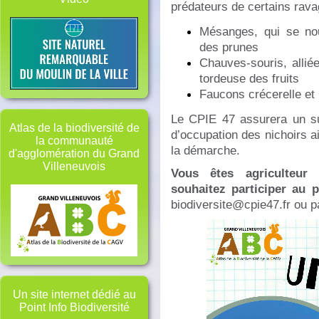
prédateurs de certains rava
Mésanges, qui se nou
des prunes
Chauves-souris, alliée
tordeuse des fruits
Faucons crécerelle et 
Le CPIE 47 assurera un sui
Atlas de la biodiversité de
d’occupation des nichoirs 
la communauté
la démarche.
d'agglomération du Grand
Villeneuvois
Vous êtes agriculteur
souhaitez participer au p
biodiversite@cpie47.fr ou p
Un site internet dédié au
Point Info Biodiversité