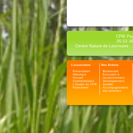
CPIE Pay
05 53 36
Centre Nature de Lascrozes - 1
L'association
Nos Actions
Présentation
Biodiversité
Historique
Education à
Conseil
l'environnement
d'administration
Développement
L'équipe du CPIE
durable
Partenaires
Accompagnement
des territoires