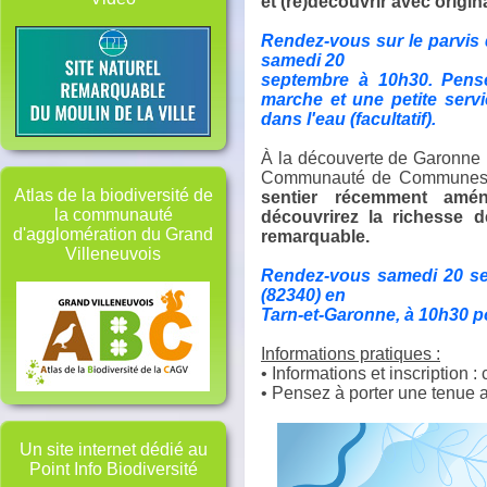
et (re)découvrir avec origina
Rendez-vous sur le parvis 
samedi 20
septembre à 10h30. Pens
marche et une petite servi
dans l'eau (facultatif).
À la découverte de Garonne :
Communauté de Communes de
Atlas de la biodiversité de
sentier récemment amé
la communauté
découvrirez la richesse d
d'agglomération du Grand
remarquable.
Villeneuvois
Rendez-vous samedi 20 sep
(82340) en
Tarn-et-Garonne, à 10h30 po
Informations pratiques :
• Informations et inscription 
• Pensez à porter une tenue ad
Un site internet dédié au
Point Info Biodiversité