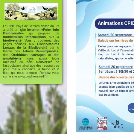
Le CPIE Pays de Serrres-Vallée du Lot
a créé un
site Internet «Point Info
Biodiversité»
qui propose de
nombreuses informations sur la
biodiversité
. Vous y trouverez des
pages dédiées aux
Observatoires
Locaux de la Biodiversité
sur le
thème des
Arbres Remarquables
,
des
Orchidées sauvages
et des
amphibiens
mais aussi toute
l'actualité du pôle biodiversité de
l'association, ainsi que des ressources
pour mieux connaitre la faune et la
flore qui nous entoure. Rendez-vous
sur le site
www.biodiversite47.fr