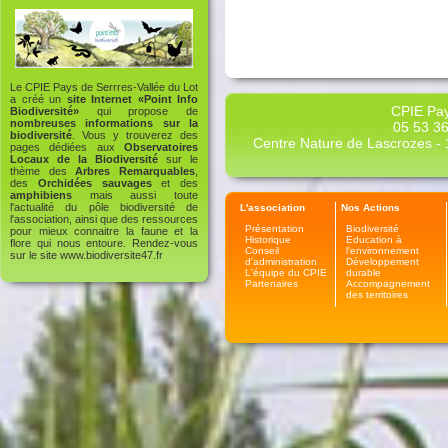
Le CPIE Pays de Serrres-Vallée du Lot
a créé un
site Internet «Point Info
CPIE Pay
Biodiversité»
qui propose de
nombreuses informations sur la
05 53 36
biodiversité
. Vous y trouverez des
Centre Nature de Lascrozes - 1
pages dédiées aux
Observatoires
Locaux de la Biodiversité
sur le
thème des
Arbres Remarquables
,
des
Orchidées sauvages
et des
amphibiens
mais aussi toute
l'actualité du pôle biodiversité de
L'association
Nos Actions
l'association, ainsi que des ressources
Présentation
Biodiversité
pour mieux connaitre la faune et la
Historique
Education à
flore qui nous entoure. Rendez-vous
Conseil
l'environnement
sur le site
www.biodiversite47.fr
d'administration
Développement
L'équipe du CPIE
durable
Partenaires
Accompagnement
des territoires